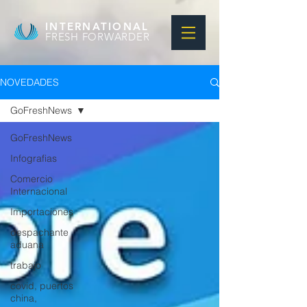
INTERNATIONAL
FRESH FORWARDER
NOVEDADES
GoFreshNews
GoFreshNews
Infografias
Comercio
Internacional
Importaciones
despachante
aduana
trabajo
covid, puertos
china,