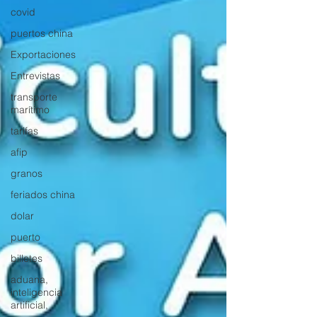
covid
puertos china
Exportaciones
Entrevistas
transporte
marítimo
tarifas
afip
granos
feriados china
dolar
puerto
billetes
aduana,
inteligencia
artificial,