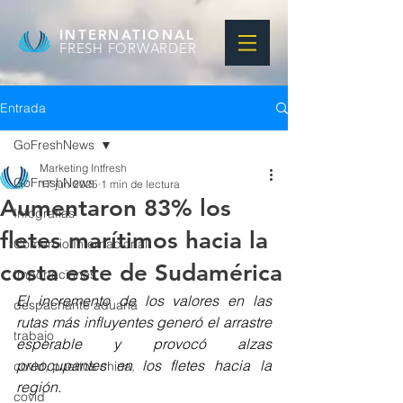
INTERNATIONAL
FRESH FORWARDER
Entrada
GoFreshNews
Marketing Intfresh
GoFreshNews
17 jun 2025
1 min de lectura
Aumentaron 83% los
Infografias
fletes marítimos hacia la
Comercio Internacional
costa este de Sudamérica
Importaciones
El incremento de los valores en las 
despachante aduana
rutas más influyentes generó el arrastre 
trabajo
esperable y provocó alzas 
preocupantes en los fletes hacia la 
covid, puertos china,
región. 
covid