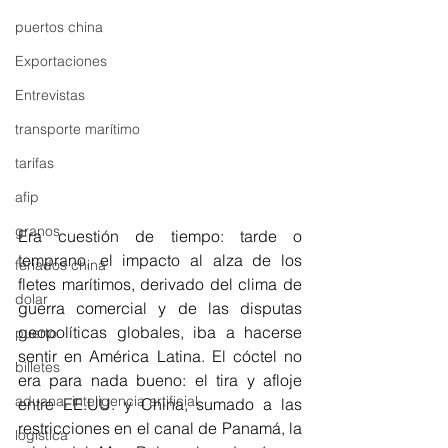
puertos china
Exportaciones
Entrevistas
transporte marítimo
tarifas
afip
granos
Era cuestión de tiempo: tarde o 
temprano, el impacto al alza de los 
feriados china
fletes marítimos, derivado del clima de 
dolar
guerra comercial y de las disputas 
geopolíticas globales, iba a hacerse 
puerto
sentir en América Latina. El cóctel no 
billetes
era para nada bueno: el tira y afloje 
aduana, inteligencia artificial,
entre EE.UU. y China, sumado a las 
restricciones en el canal de Panamá, la 
logistica