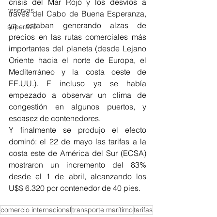
crisis del Mar Rojo y los desvíos a 
reservas
través del Cabo de Buena Esperanza, 
ya estaban generando alzas de 
superavit
precios en las rutas comerciales más 
importantes del planeta (desde Lejano 
Oriente hacia el norte de Europa, el 
Mediterráneo y la costa oeste de 
EE.UU.). E incluso ya se había 
empezado a observar un clima de 
congestión en algunos puertos, y 
escasez de contenedores.
Y finalmente se produjo el efecto 
dominó: el 22 de mayo las tarifas a la 
costa este de América del Sur (ECSA) 
mostraron un incremento del 83% 
desde el 1 de abril, alcanzando los 
U$$ 6.320 por contenedor de 40 pies.
comercio internacional
transporte marítimo
tarifas