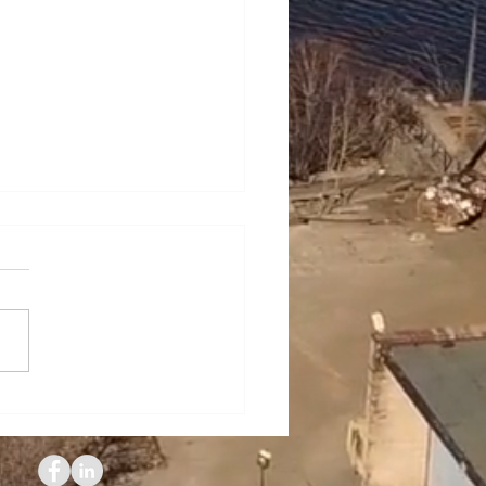
dia Diéguez,
nistrative Manager de
h: "Es un placer formar
e de FRESH"