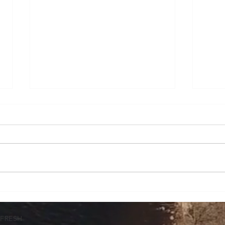
Presuntos fraudes en
Clau
importación: apuntan a
Admi
gestores que prometían
Fres
TFRESH
liberar operaciones
part