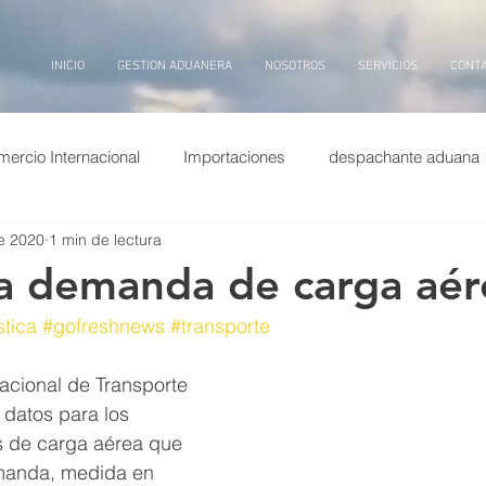
INICIO
GESTION ADUANERA
NOSOTROS
SERVICIOS
CONT
ercio Internacional
Importaciones
despachante aduana
e 2020
1 min de lectura
puertos china
Exportaciones
Entrevistas
transp
la demanda de carga aér
stica
#gofreshnews
#transporte
ina
dolar
puerto
billetes
aduana, inteligencia arti
acional de Transporte 
 datos para los 
 de carga aérea que 
manda, medida en 