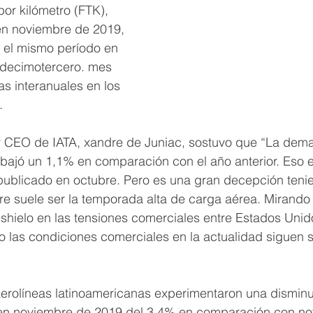
or kilómetro (FTK), 
n noviembre de 2019, 
el mismo período en 
 decimotercero. mes 
s interanuales en los 
. 
 y CEO de IATA, xandre de Juniac, sostuvo que “La dem
bajó un 1,1% en comparación con el año anterior. Eso e
ublicado en octubre. Pero es una gran decepción teni
tre suele ser la temporada alta de carga aérea. Mirando h
shielo en las tensiones comerciales entre Estados Unid
o las condiciones comerciales en la actualidad siguen 
aerolíneas latinoamericanas experimentaron una disminu
n noviembre de 2019 del 3,4% en comparación con no