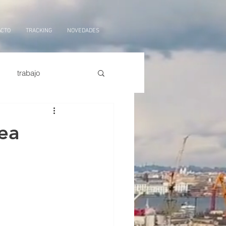
ACTO
TRACKING
NOVEDADES
trabajo
orte marítimo
tarifas
ea
ficial,
logistica