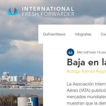
INTERNATIONAL
FRESH FORWARDER
GoFreshNews
Infografias
Com
Mkt IntFresh
14 en
covid, puertos china,
covid
Baja en 
#carga
#aerea
#logi
afip
granos
feriados ch
La Asociación Intern
Aéreo (IATA) publicó
reservas
superavit
mercados mundiales
muestran que la de