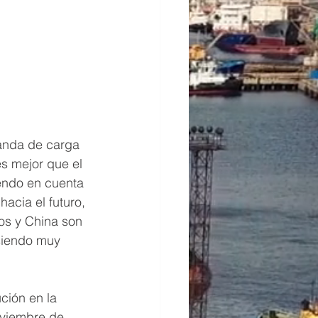
anda de carga 
s mejor que el 
endo en cuenta 
acia el futuro, 
os y China son 
siendo muy 
ción en la 
viembre de 