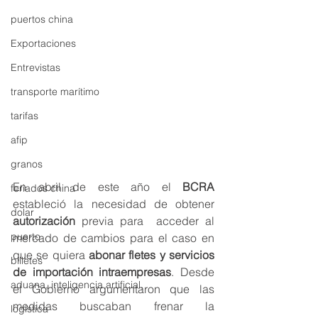
puertos china
Exportaciones
Entrevistas
transporte marítimo
tarifas
afip
granos
En abril de este año el 
BCRA 
feriados china
estableció la necesidad de obtener 
dolar
autorización 
previa para  acceder al 
puerto
mercado de cambios para el caso en 
que se quiera 
abonar fletes y servicios 
billetes
de importación intraempresas
. Desde 
aduana, inteligencia artificial,
el Gobierno argumentaron que las 
medidas buscaban frenar la 
logistica