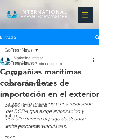
INTERNATIONAL
FRESH FORWARDER
Entrada
GoFreshNews
Marketing Intfresh
GoFreshNews
12 jun 2023
2 min de lectura
Compañías marítimas
Infografias
cobrarán fletes de
Comercio Internacional
importación en el exterior
Importaciones
La decisión responde a una resolución 
despachante aduana
del BCRA que exige autorización y 
trabajo
con ello demora el pago de deudas 
entre empresas vinculadas. 
covid, puertos china,
covid