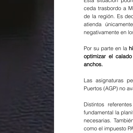
Esta situación podr
ceda trasbordo a Mo
de la región. Es de
atienda únicament
negativamente en los
Por su parte en la
 h
optimizar el calado
anchos. 
Las asignaturas pe
Puertos (AGP) no ava
Distintos referente
fundamental la planif
necesarias. También
como el impuesto PAÍ