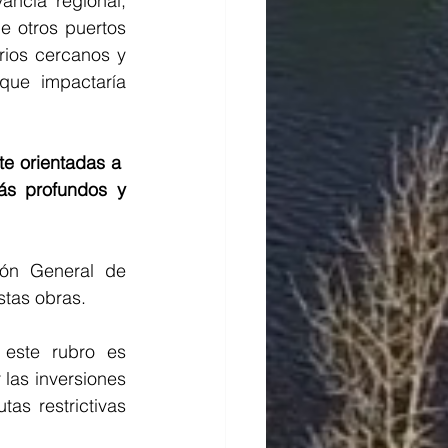
ncia regional, 
 otros puertos 
ios cercanos y 
ue impactaría 
e orientadas a  
ás profundos y 
ión General de 
stas obras.
 este rubro es 
 las inversiones 
as restrictivas 