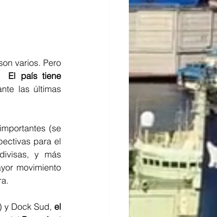
on varios. Pero 
 
 El país tiene 
nte las últimas 
mportantes (se 
ectivas para el 
ivisas, y más 
yor movimiento 
a. 
) y Dock Sud, 
el 