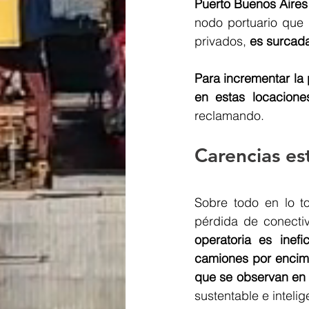
Puerto Buenos Aires
nodo portuario que 
privados, 
es surcada
Para incrementar la 
en estas locacione
reclamando.  
Carencias es
Sobre todo en lo t
pérdida de conectiv
operatoria es inef
camiones por encima 
que se observan en
sustentable e intelig