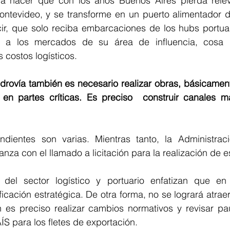
ía hacer que con los años Buenos Aires pierda releva
ntevideo, y se transforme en un puerto alimentador de
cir, que solo reciba embarcaciones de los hubs portuar
e a los mercados de su área de influencia, cosa q
 costos logísticos. 
idrovía también es necesario realizar obras, básicament
 en partes críticas. Es preciso  construir canales m
ndientes son varias. Mientras tanto, la Administrac
nza con el llamado a licitación para la realización de e
s del sector logístico y portuario enfatizan que en
icación estratégica. De otra forma, no se logrará atraer
 es preciso realizar cambios normativos y revisar paut
S para los fletes de exportación. 