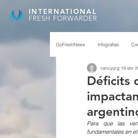
INTERNATIONAL
FRESH FORWARDER
GoFreshNews
Infografias
Com
nancyqrg
19 abr 
covid, puertos china,
covid
Déficits
impactan
afip
granos
feriados ch
argentin
reservas
superavit
Para que las ven
fundamentales en el 