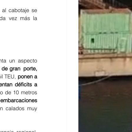
 al cabotaje se 
da vez más la 
nta un aspecto 
 de gran  porte,
l TEU, 
ponen a 
tan déficits a 
o de 10 metros 
s embarcaciones 
en calados muy 