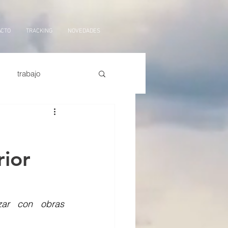
ACTO
TRACKING
NOVEDADES
trabajo
orte marítimo
tarifas
rior
ficial,
logistica
ar con obras 