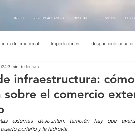
INICIO
GESTION ADUANERA
NOSOTROS
SERVICIOS
CONT
ercio Internacional
Importaciones
despachante aduana
2024
3 min de lectura
puertos china
Exportaciones
Entrevistas
transp
 de infraestructura: cómo
 sobre el comercio exte
ina
dolar
puerto
billetes
aduana, inteligencia arti
o
tas externas despunten, también hay que avanz
puerto porteño y la hidrovía. 