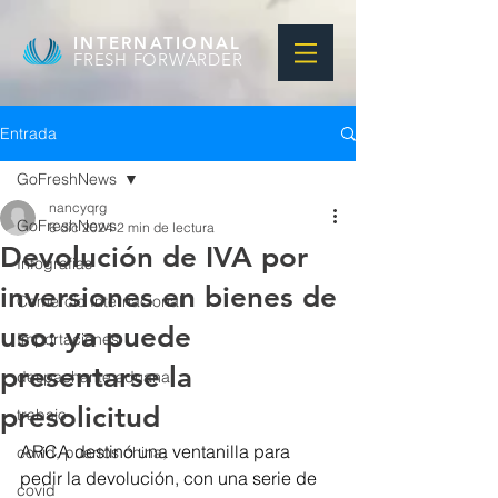
INTERNATIONAL
FRESH FORWARDER
Entrada
GoFreshNews
nancyqrg
GoFreshNews
6 dic 2024
2 min de lectura
Devolución de IVA por
Infografias
inversiones en bienes de
Comercio Internacional
uso: ya puede
Importaciones
presentarse la
despachante aduana
presolicitud
trabajo
ARCA destinó una ventanilla para  
covid, puertos china,
pedir la devolución, con una serie de 
covid