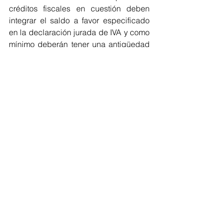
créditos fiscales en cuestión deben 
integrar el saldo a favor especificado 
en la declaración jurada de IVA y como 
mínimo deberán tener una antigüedad 
de seis períodos fiscales (o sea que en 
cada presentación anual solo podrán 
informarse comprobantes hasta el 30 
de junio). 
Ver todo
Entradas recientes