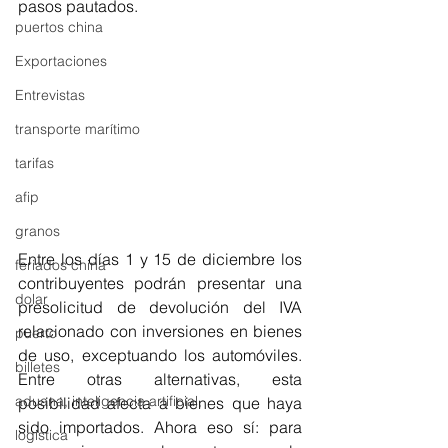
pasos pautados.  
puertos china
Exportaciones
Entrevistas
transporte marítimo
tarifas
afip
granos
Entre los días 1 y 15 de diciembre los 
feriados china
contribuyentes podrán presentar una 
dolar
presolicitud de devolución del IVA 
relacionado con inversiones en bienes 
puerto
de uso, exceptuando los automóviles. 
billetes
Entre otras alternativas, esta 
aduana, inteligencia artificial,
posibilidad afecta a bienes que haya 
sido importados. Ahora eso sí: para 
logistica