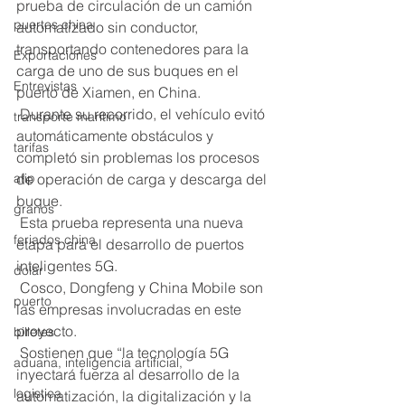
prueba de circulación de un camión 
puertos china
automatizado sin conductor, 
transportando contenedores para la 
Exportaciones
carga de uno de sus buques en el 
Entrevistas
puerto de Xiamen, en China. 
 Durante su recorrido, el vehículo evitó 
transporte marítimo
automáticamente obstáculos y 
tarifas
completó sin problemas los procesos 
afip
de operación de carga y descarga del 
buque.
granos
 Esta prueba representa una nueva 
feriados china
etapa para el desarrollo de puertos 
inteligentes 5G.
dolar
 Cosco, Dongfeng y China Mobile son 
puerto
las empresas involucradas en este 
proyecto. 
billetes
 Sostienen que “la tecnología 5G 
aduana, inteligencia artificial,
inyectará fuerza al desarrollo de la 
logistica
automatización, la digitalización y la 