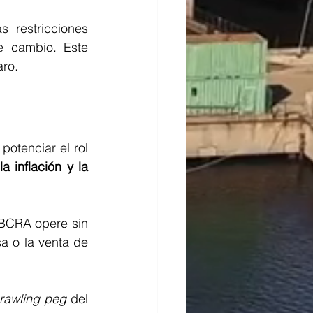
restricciones 
 cambio. Este 
ro. 
otenciar el rol 
a inflación y la 
BCRA opere sin 
a o la venta de 
rawling peg
 del 