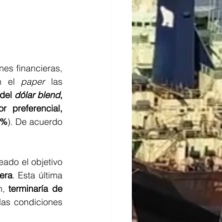
es financieras, 
n el 
paper
 las 
del 
dólar blend
, 
 preferencial, 
0%
). De acuerdo 
do el objetivo 
era
. Esta última 
n, 
terminaría de 
as condiciones 