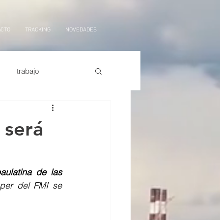
ACTO
TRACKING
NOVEDADES
trabajo
orte marítimo
tarifas
 será
ficial,
logistica
aulatina de las 
per del FMI se 