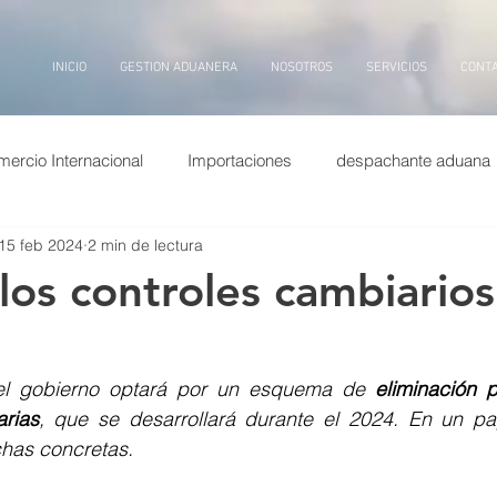
INICIO
GESTION ADUANERA
NOSOTROS
SERVICIOS
CONT
ercio Internacional
Importaciones
despachante aduana
15 feb 2024
2 min de lectura
puertos china
Exportaciones
Entrevistas
transp
 los controles cambiarios
ina
dolar
puerto
billetes
aduana, inteligencia arti
el gobierno optará por un esquema de 
eliminación p
arias
, que se desarrollará durante el 2024. En un pa
chas concretas.