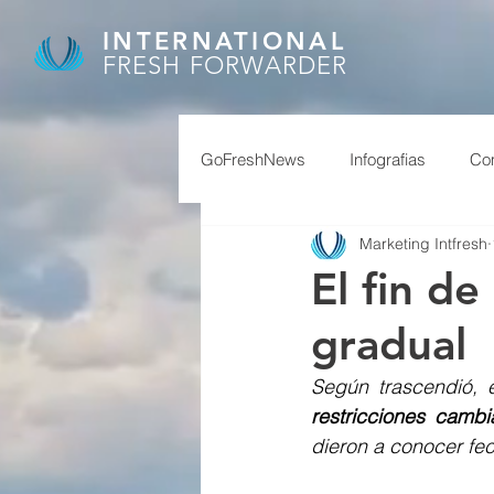
INTERNATIONAL
FRESH FORWARDER
GoFreshNews
Infografias
Com
Marketing Intfresh
covid, puertos china,
covid
El fin de
gradual
afip
granos
feriados ch
Según trascendió, 
restricciones cambi
reservas
superavit
dieron a conocer fe