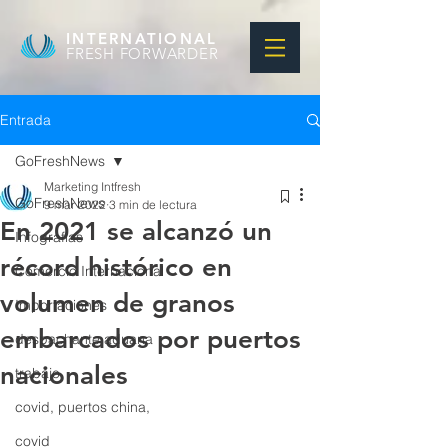
INTERNATIONAL
FRESH FORWARDER
Entrada
GoFreshNews
Marketing Intfresh
GoFreshNews
9 mar 2022
3 min de lectura
En 2021 se alcanzó un
Infografias
récord histórico en
Comercio Internacional
volumen de granos
Importaciones
embarcados por puertos
despachante aduana
nacionales
trabajo
covid, puertos china,
covid