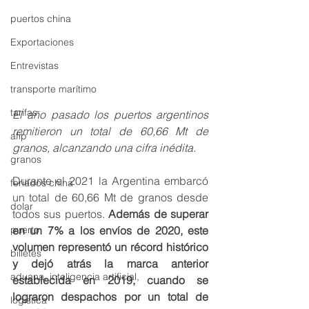
puertos china
Exportaciones
Entrevistas
transporte marítimo
tarifas
El año pasado los puertos argentinos 
remitieron un total de 60,66 Mt de 
afip
granos, alcanzando una cifra inédita.
granos
Durante el 2021 la Argentina embarcó 
feriados china
un total de 60,66 Mt de granos desde 
dolar
todos sus puertos. 
Además de superar 
en un 7% a los envíos de 2020, este 
puerto
volumen representó un récord histórico 
billetes
y dejó atrás la marca anterior 
aduana, inteligencia artificial,
establecida en 2019, cuando se 
lograron despachos por un total de 
logistica