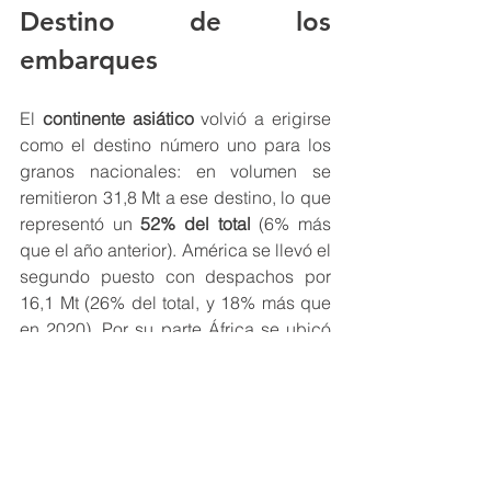
Destino de los 
embarques
El 
continente asiático
 volvió a erigirse 
como el destino número uno para los 
granos nacionales: en volumen se 
remitieron 31,8 Mt a ese destino, lo que 
representó un
 52% del total 
(6% más 
que el año anterior). América se llevó el 
segundo puesto con despachos por 
16,1 Mt (26% del total, y 18% más que 
en 2020). Por su parte África se ubicó 
en tercer lugar, sumando envíos por 
12,2 Mt (2% por encima del 2020); y 
Europa quedó en cuarto lugar con 616 
mil toneladas (un 28% menos que en 
2020).