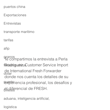
puertos china
Exportaciones
Entrevistas
transporte marítimo
tarifas
afip
granos
Te compartimos la entrevista a Perla 
Rodríguez, Customer Service Import 
feriados china
de International Fresh Forwarder 
dolar
donde nos cuenta los detalles de su 
puerto
experiencia profesional, los desafíos y 
el diferencial de FRESH.
billetes
aduana, inteligencia artificial,
logistica