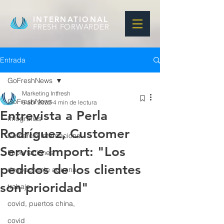
INTERNATIONAL
FRESH FORWARDER
Entrada
GoFreshNews
Marketing Intfresh
GoFreshNews
6 abr 2022
4 min de lectura
Entrevista a Perla
Infografias
Rodríguez, Customer
Comercio Internacional
Service Import: "Los
Importaciones
pedidos de los clientes
despachante aduana
son prioridad"
trabajo
covid, puertos china,
covid