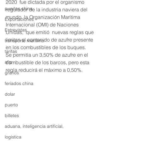
2020  fue dictada por el organismo 
puertos china
regulador de la industria naviera del 
mundo, la Organización Marítima 
Exportaciones
Internacional (OMI) de Naciones 
Entrevistas
Unidas,  que emitió  nuevas reglas que 
limitan el contenido de azufre presente 
transporte marítimo
en los combustibles de los buques. 
tarifas
Se permitía un 3,50% de azufre en el 
afip
combustible de los barcos, pero esta 
regla reducirá el máximo a 0,50%.
granos
feriados china
dolar
puerto
billetes
aduana, inteligencia artificial,
logistica