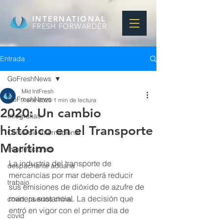
INTERNATIONAL
FRESH FORWARDER
Entrada
GoFreshNews
Mkt IntFresh
GoFreshNews
7 ene 2020
1 min de lectura
2020: Un cambio
Infografias
histórico en el Transporte
Comercio Internacional
Marítimo
Importaciones
La industria del transporte de 
despachante aduana
mercancías por mar deberá reducir 
trabajo
sus emisiones de dióxido de azufre de 
manera sustancial. La decisión que 
covid, puertos china,
entró en vigor con el primer día de 
covid