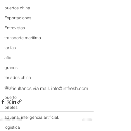
puertos china
Exportaciones
Entrevistas
transporte marítimo
tarifas
afip
granos
feriados china
dolar
Consultanos via mail: info@intfresh.com
puerto
billetes
aduana, inteligencia artificial,
logistica