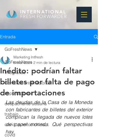
INTERNATIONAL
FRESH FORWARDER
Entrada
GoFreshNews
Marketing Intfresh
GoFreshNews
6 mar 2024
2 min de lectura
Inédito: podrían faltar
Infografias
billetes por falta de pago
Comercio Internacional
de importaciones
Importaciones
Las deudas de la Casa de la Moneda 
despachante aduana
con fabricantes de billetes del exterior 
trabajo
complican la llegada de nuevos lotes 
de papel moneda. Qué perspectivas 
covid, puertos china,
hay.
covid