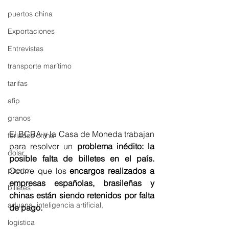
puertos china
Exportaciones
Entrevistas
transporte marítimo
tarifas
afip
granos
El BCRA y la Casa de Moneda trabajan 
feriados china
para resolver un 
problema inédito: la 
dolar
posible falta de billetes en el país.
Ocurre que los 
encargos realizados a 
puerto
empresas españolas, brasileñas y 
billetes
chinas están siendo retenidos por falta 
aduana, inteligencia artificial,
de pago. 
logistica