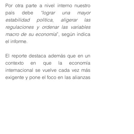
Por otra parte a nivel interno nuestro 
país debe 
“lograr una mayor 
estabilidad política, aligerar las 
regulaciones y ordenar las variables 
macro de su economía
”, según indica 
el informe. 
El reporte destaca además que en un 
contexto en que la economía 
internacional se vuelve cada vez más 
exigente y pone el foco en las alianzas 
entre compañías calificadas, la 
Argentina deberá mejorar su oferta 
exportable y sumar más empresas 
exportadoras –hoy tiene apenas 6.500, 
menos que Perú, Chile, México y 
Brasil-. Además 
el país tendría que 
facilitar el acceso tanto de las 