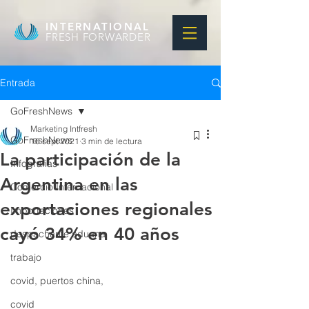
INTERNATIONAL
FRESH FORWARDER
Entrada
GoFreshNews
Marketing Intfresh
GoFreshNews
16 sept 2021
3 min de lectura
La participación de la
Infografias
Argentina en las
Comercio Internacional
exportaciones regionales
Importaciones
cayó 34% en 40 años
despachante aduana
trabajo
covid, puertos china,
covid