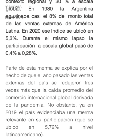
contexto regional y 30 % a escala 
reservas
global. En 1980 la Argentina 
aglutinaba casi el 8% del monto total 
superavit
de las ventas externas de América 
Latina. En 2020 ese índice se ubicó en 
5,3%. Durante el mismo lapso la 
participación 
a escala global pasó de 
0,4% a 0,28%. 
Parte de esta merma se explica por el 
hecho de que el año pasado las ventas 
externas del país se redujeron tres 
veces más que la caída promedio del 
comercio internacional global derivada 
de la pandemia. No obstante, ya en 
2019 el país evidenciaba una merma 
relevante en su participación (que se 
ubicó en 5,72% a nivel 
latinoamericano). 