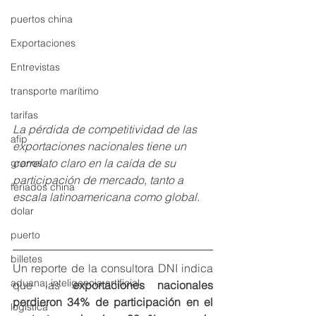
puertos china
Exportaciones
Entrevistas
transporte marítimo
tarifas
La pérdida de competitividad de las 
afip
exportaciones nacionales tiene un 
correlato claro en la caída de su 
granos
participación de mercado, tanto a 
feriados china
escala latinoamericana como global.
dolar
puerto
billetes
Un reporte de la consultora DNI indica 
aduana, inteligencia artificial,
que las 
exportaciones nacionales 
perdieron 34% de participación en el 
logistica