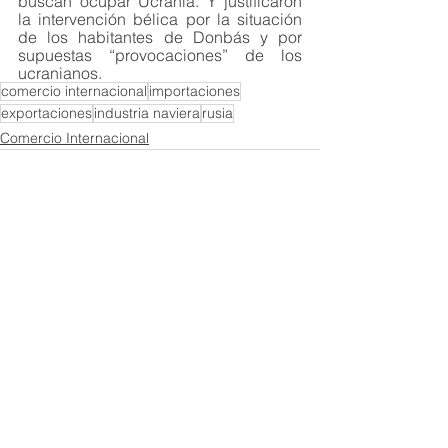
buscan ocupar Ucrania. Y justificaron 
la intervención bélica por la situación 
de los habitantes de Donbás y por 
supuestas “provocaciones” de los 
ucranianos. 
comercio internacional
importaciones
exportaciones
industria naviera
rusia
Comercio Internacional
Ver todo
Entradas recientes