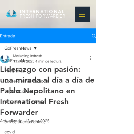
INTERNATIONAL
FRESH FORWARDER
Entrada
GoFreshNews
Marketing Intfresh
GoFreshNews
11 may 2025
4 min de lectura
Liderazgo con pasión:
Infografias
una mirada al día a día de
Comercio Internacional
Pablo Napolitano en
Importaciones
International Fresh
despachante aduana
Forwarder
trabajo
Actualizado:
13 may 2025
covid, puertos china,
covid