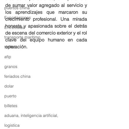
de sumar valor agregado al servicio y 
puertos china
los aprendizajes que marcaron su 
Exportaciones
crecimiento profesional. Una mirada 
honesta y apasionada sobre el detrás 
Entrevistas
de escena del comercio exterior y el rol 
transporte marítimo
clave del equipo humano en cada 
operación.
tarifas
afip
granos
feriados china
dolar
puerto
billetes
aduana, inteligencia artificial,
logistica