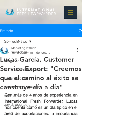
INTERNATIONAL
FRESH FORWARDER
Entrada
GoFreshNews
Marketing Intfresh
GoFreshNews
16 jul 2025
4 min de lectura
Lucas Garcí­a, Customer
Infografias
Service Export: "Creemos
Comercio Internacional
que el camino al éxito se
Importaciones
construye día a día"
despachante aduana
Con más de 4 años de experiencia en 
trabajo
International Fresh Forwarder, Lucas 
covid, puertos china,
nos cuenta cómo es un día típico en el 
covid
área de exportaciones, la importancia 