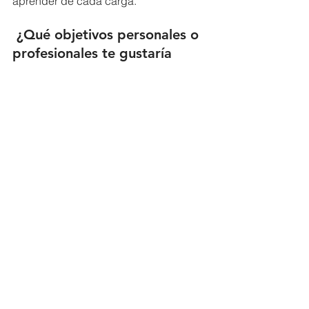
aprender de cada carga.
¿Qué objetivos personales o 
profesionales te gustaría 
alcanzar dentro de la 
empresa en los próximos 
años?
En los próximos años planeo seguir 
aprendiendo y perfeccionándome. 
Cada carga te enseña algo nuevo, y de 
todas hay que rescatar algo para no 
estancarse en el aprendizaje.
Estamos en un rubro muy cambiante 
donde todo el tiempo se van 
optimizando procesos tanto en 
terminales, aeropuertos, líneas 
marítimas, etc. y nosotros siempre 
debemos estar listos para absorber 