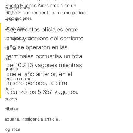
Puerto Buenos Aires creció en un 
puertos china
90,65% con respecto al mismo período 
Exportaciones
del 2019. 
Entrevistas
Según datos oficiales entre 
enero y octubre del corriente 
transporte marítimo
año se operaron en las 
tarifas
terminales portuarias un total 
afip
de 10.213 vagones mientras 
granos
que el año anterior, en el 
feriados china
mismo período, la cifra 
dolar
alcanzó los 5.357 vagones. 
puerto
billetes
aduana, inteligencia artificial,
logistica