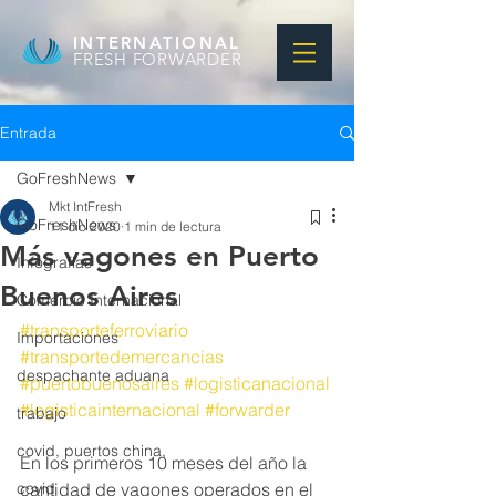
INTERNATIONAL
FRESH FORWARDER
Entrada
GoFreshNews
Mkt IntFresh
GoFreshNews
11 dic 2020
1 min de lectura
Más vagones en Puerto
Infografias
Buenos Aires
Comercio Internacional
#transporteferroviario
Importaciones
#transportedemercancias
despachante aduana
#puertobuenosaires
#logisticanacional
#logisticainternacional
#forwarder
trabajo
covid, puertos china,
En los primeros 10 meses del año la 
covid
cantidad de vagones operados en el 