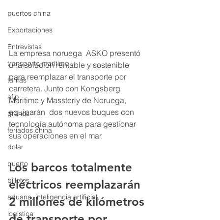
puertos china
Exportaciones
Entrevistas
La empresa noruega  ASKO presentó 
transporte marítimo
una solución rentable y sostenible 
para reemplazar el transporte por 
tarifas
carretera. Junto con Kongsberg 
afip
Maritime y Massterly de Noruega, 
equiparán  dos nuevos buques con 
granos
tecnología autónoma para gestionar 
feriados china
sus operaciones en el mar.
dolar
puerto
Los barcos totalmente 
billetes
eléctricos reemplazarán 
aduana, inteligencia artificial,
2 millones de kilómetros 
logistica
de transporte por 