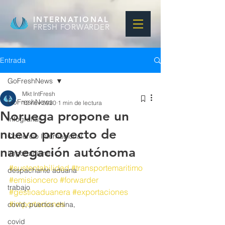
INTERNATIONAL
FRESH FORWARDER
Entrada
GoFreshNews
Mkt IntFresh
GoFreshNews
12 nov 2020
1 min de lectura
Noruega propone un
Infografias
nuevo proyecto de
Comercio Internacional
navegación autónoma
Importaciones
#sustentabilidad
#transportemaritimo
despachante aduana
#emisioncero
#forwarder
trabajo
#gestioaduanera
#exportaciones
#importaciones
covid, puertos china,
covid