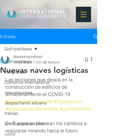
INTERNATIONAL
FRESH FORWARDER
Entrada
GoFreshNews
Marketing Intfresh
GoFreshNews
17 jul 2020
1 min de lectura
Nuevas naves logísticas
Infografias
Las lecciones que dejará en la 
Comercio Internacional
construcción de edificios de 
Importaciones
almacenamiento el COVID-19
#logistica
#transporte
#importacion
despachante aduana
#exportacion
#forwarder
#gofreshnews
trabajo
En Europa se plantean los cambios a 
covid, puertos china,
realizarse mirando hacia el futuro 
covid