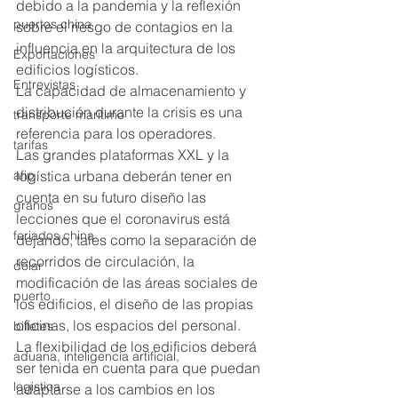
debido a la pandemia y la reflexión 
puertos china
sobre el riesgo de contagios en la 
influencia en la arquitectura de los 
Exportaciones
edificios logísticos. 
Entrevistas
La capacidad de almacenamiento y 
distribución durante la crisis es una 
transporte marítimo
referencia para los operadores. 
tarifas
Las grandes plataformas XXL y la 
afip
logística urbana deberán tener en 
cuenta en su futuro diseño las 
granos
lecciones que el coronavirus está 
feriados china
dejando, tales como la separación de 
recorridos de circulación, la 
dolar
modificación de las áreas sociales de 
puerto
los edificios, el diseño de las propias 
oficinas, los espacios del personal. 
billetes
La flexibilidad de los edificios deberá 
aduana, inteligencia artificial,
ser tenida en cuenta para que puedan 
logistica
adaptarse a los cambios en los 