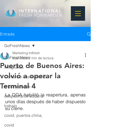
INTERNATIONAL
FRESH FORWARDER
Entrada
GoFreshNews
Marketing Intfresh
GoFreshNews
8 jul 2025
2 min de lectura
Puerto de Buenos Aires:
Infografias
volvió a operar la
Comercio Internacional
Terminal 4
Importaciones
La DGA habilitó la reapertura, apenas 
despachante aduana
unos días después de haber dispuesto 
trabajo
su cierre. 
covid, puertos china,
covid