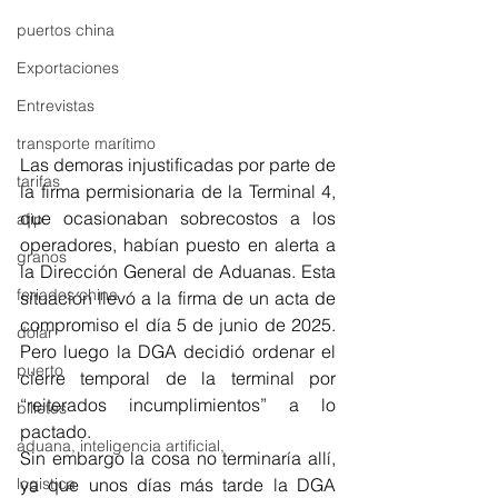
puertos china
Exportaciones
Entrevistas
transporte marítimo
Las demoras injustificadas por parte de 
tarifas
la firma permisionaria de la Terminal 4, 
que ocasionaban sobrecostos a los 
afip
operadores, habían puesto en alerta a 
granos
la Dirección General de Aduanas. Esta 
feriados china
situación llevó a la firma de un acta de 
compromiso el día 5 de junio de 2025. 
dolar
Pero luego la DGA decidió ordenar el 
puerto
cierre temporal de la terminal por 
“reiterados incumplimientos” a lo 
billetes
pactado. 
aduana, inteligencia artificial,
Sin embargo la cosa no terminaría allí, 
ya que unos días más tarde la DGA 
logistica