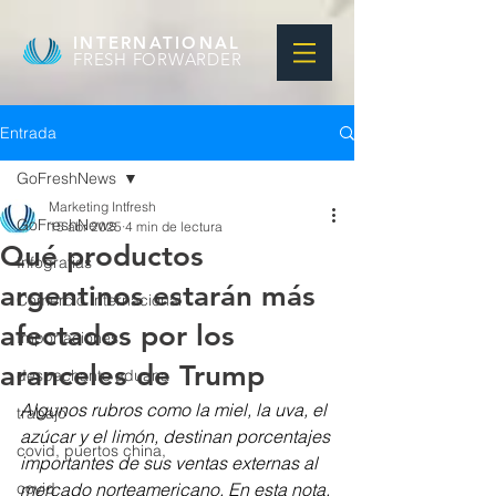
INTERNATIONAL
FRESH FORWARDER
Entrada
GoFreshNews
Marketing Intfresh
GoFreshNews
15 abr 2025
4 min de lectura
Qué productos
Infografias
argentinos estarán más
Comercio Internacional
afectados por los
Importaciones
aranceles de Trump
despachante aduana
Algunos rubros como la miel, la uva, el 
trabajo
azúcar y el limón, destinan porcentajes 
covid, puertos china,
importantes de sus ventas externas al 
covid
mercado norteamericano. En esta nota, 