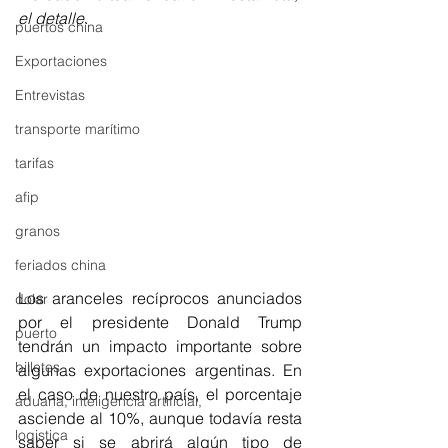
el detalle.
puertos china
Exportaciones
Entrevistas
transporte marítimo
tarifas
afip
granos
feriados china
Los aranceles recíprocos anunciados 
dolar
por el presidente Donald Trump 
puerto
tendrán un impacto importante sobre 
billetes
algunas exportaciones argentinas. En 
el caso de nuestro país, el porcentaje 
aduana, inteligencia artificial,
asciende al 10%, aunque todavía resta 
logistica
saber si se abrirá algún tipo de 