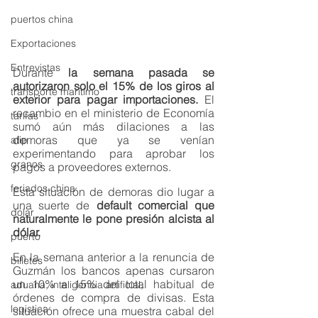
puertos china
Exportaciones
Entrevistas
Durante
 la semana pasada se 
autorizaron solo el 15% de los giros al 
transporte marítimo
exterior para pagar importaciones. 
El 
recambio en el ministerio de Economía 
tarifas
sumó aún más dilaciones a las 
demoras que ya se venían 
afip
experimentando para aprobar los 
granos
pagos a proveedores externos. 
feriados china
Esta situación de demoras dio lugar a 
una suerte de 
default comercial que 
dolar
naturalmente le pone presión alcista al 
dólar.
puerto
En la semana anterior a la renuncia de 
billetes
Guzmán los bancos apenas cursaron 
un 10% a 15% del total habitual de 
aduana, inteligencia artificial,
órdenes de compra de divisas. Esta 
logistica
situación ofrece una muestra cabal del 