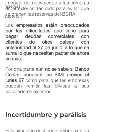
impacto del nuevo cepo a las compras 
reservas
en el exterior decidido para evitar que 
se drenen las reservas del BCRA.
superavit
Los 
empresarios están preocupados 
por las dificultades que tiene para 
pagar deudas comerciales con 
clientes de otros países con 
anterioridad al 27 de junio, a lo que se 
suma lo que necesitan pactar de ahora 
en más. 
Por otra parte aún 
no se sabe si Banco 
Central aceptará las SIMI previas al 
lunes 27
 como para que las empresas 
puedan remitir las divisas a sus 
proveedores externos. 
Incertidumbre y parálisis
Esta situación de incertidumbre explica 