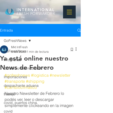
INTERNATIONAL
FRESH FORWARDER
Entrada
GoFreshNews
Mkt IntFresh
GoFreshNews
6 feb 2020
1 min de lectura
Ya está online nuestro
Infografias
News de Febrero
Comercio Internacional
#gofreshnews
#logistica
#newsletter
Importaciones
#transporte
#shipping
despachante aduana
#cambioclimatico
Nuestro Newsletter de Febrero lo 
trabajo
podés ver, leer o descargar 
covid, puertos china,
simplemente clickeando en la imagen
covid