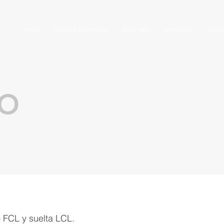
INICIO
GESTION ADUANERA
NOSOTROS
SERVICIOS
CONT
MO
 FCL y suelta LCL.