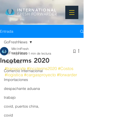
INTERNATIONAL
FRESH FORWARDER
Entrada
GoFreshNews
Mkt IntFresh
GoFreshNews
14 jul 2020
1 min de lectura
Incoterms 2020
Infografias
#transporte
#Incoterms2020
#Costos
Comercio Internacional
#logistica
#cargasproyecto
#forwarder
Importaciones
despachante aduana
trabajo
covid, puertos china,
covid