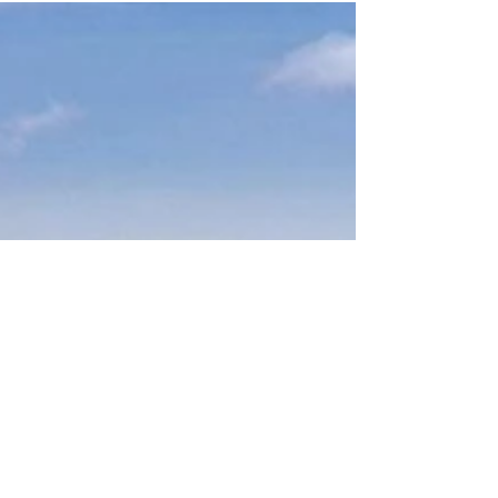
de la ciudad china opera a la mitad de su
capacidad. La extensión indefinida del...