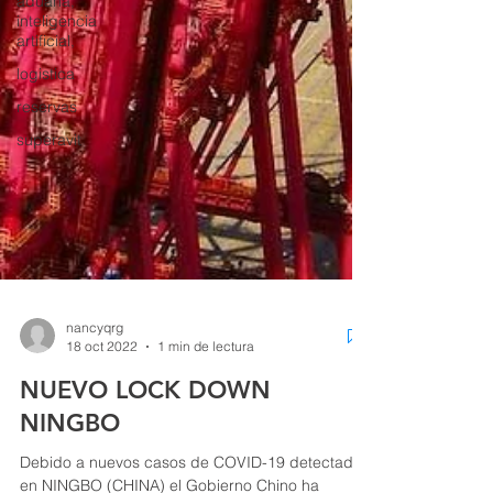
aduana,
inteligencia
artificial,
logistica
reservas
superavit
nancyqrg
18 oct 2022
1 min de lectura
NUEVO LOCK DOWN
NINGBO