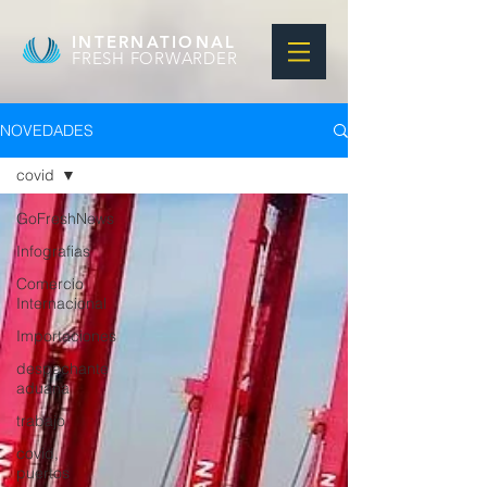
INTERNATIONAL
FRESH FORWARDER
NOVEDADES
covid
GoFreshNews
Infografias
Comercio
Internacional
Importaciones
despachante
aduana
trabajo
covid,
puertos