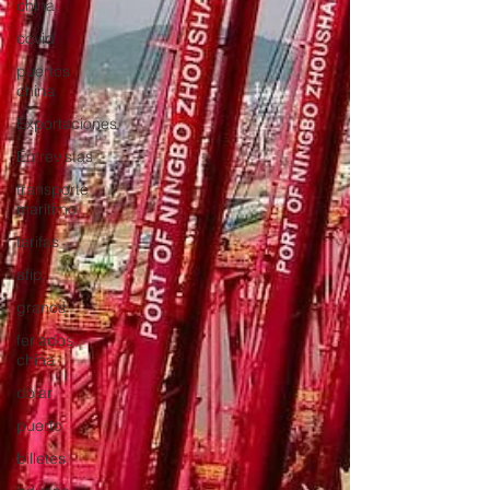
china,
covid
puertos
china
Exportaciones
Entrevistas
transporte
marítimo
tarifas
afip
granos
feriados
china
dolar
puerto
billetes