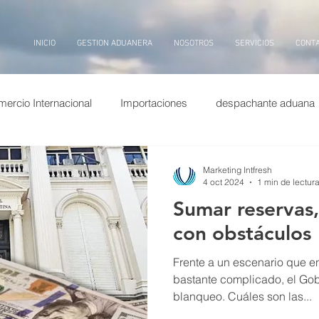
INICIO
GESTION ADUANERA
NOSOTROS
SERVICIOS
CONT
ercio Internacional
Importaciones
despachante aduana
puertos china
Exportaciones
Entrevistas
transp
Marketing Intfresh
4 oct 2024
1 min de lectur
Sumar reservas,
ina
dolar
puerto
billetes
aduana, inteligencia arti
con obstáculos
Frente a un escenario que e
bastante complicado, el Gobi
blanqueo. Cuáles son las...