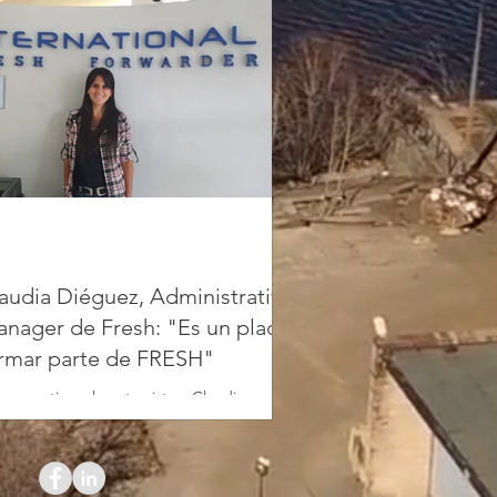
audia Diéguez, Administrative
nager de Fresh: "Es un placer
rmar parte de FRESH"
compartimos la entrevista a Claudia
guez, Administrative Manager de
ernational Fresh Forwarder donde nos
nta los detalles de...