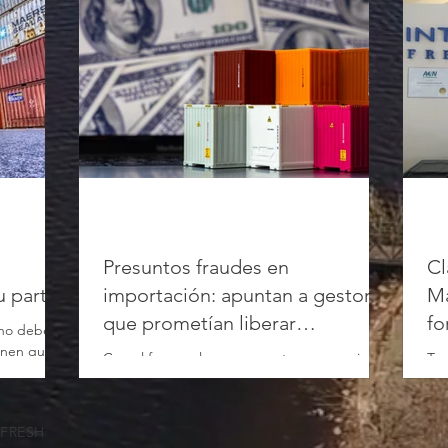
Presuntos fraudes en
Cl
u parte
importación: apuntan a gestores
Ma
que prometían liberar
fo
 no debe
operaciones
ienen que
Con el foco en lograr mayor transparencia, el
Te 
enfoque...
gobierno lanzó una batería de medidas que
Dié
cambiarán el sistema SIRA. Las mismas
Int
buscan...
cue
TFRESH