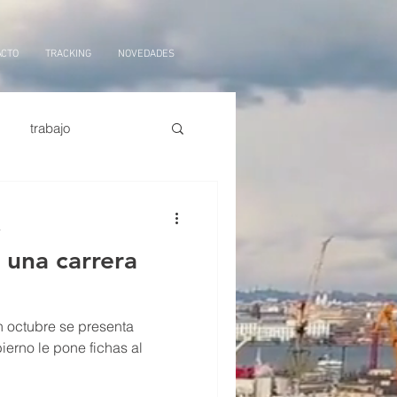
ACTO
TRACKING
NOVEDADES
trabajo
orte marítimo
tarifas
a
 una carrera
ficial,
logistica
n octubre se presenta
erno le pone fichas al