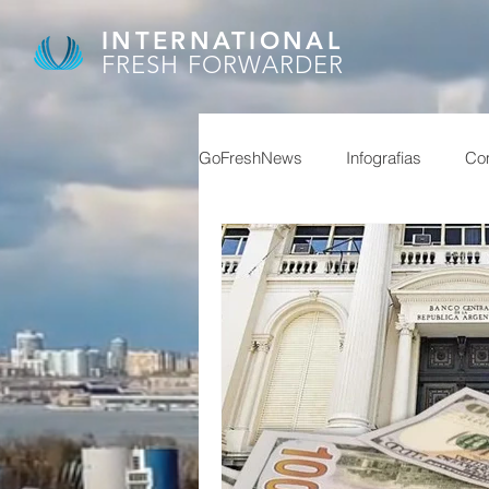
INTERNATIONAL
FRESH FORWARDER
GoFreshNews
Infografias
Com
covid, puertos china,
covid
afip
granos
feriados ch
reservas
superavit