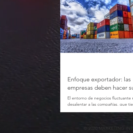
Enfoque exportador: las
empresas deben hacer s
El entorno de negocios fluctuante
desalentar a las compañías, que t
“hacer los deberes” y sostener el 
© 2020 MARKETING IN