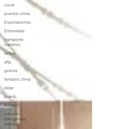
covid
puertos china
Exportaciones
Entrevistas
transporte
marítimo
tarifas
afip
granos
feriados china
dolar
puerto
billetes
aduana,
inteligencia
artificial,