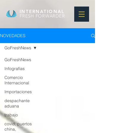
INTERNATIONAL
FRESH FORWARDER
NOVEDADES
GoFreshNews
GoFreshNews
Infografias
Comercio
Internacional
Importaciones
despachante
aduana
trabajo
covid, puertos
china,