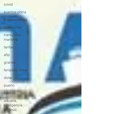
covid
puertos china
Exportaciones
Entrevistas
transporte
marítimo
tarifas
afip
granos
feriados china
dolar
puerto
billetes
aduana,
inteligencia
artificial,