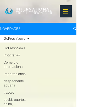
INTERNATIONAL
FRESH FORWARDER
NOVEDADES
GoFreshNews
GoFreshNews
Infografias
Comercio
Internacional
Importaciones
despachante
aduana
trabajo
covid, puertos
china,