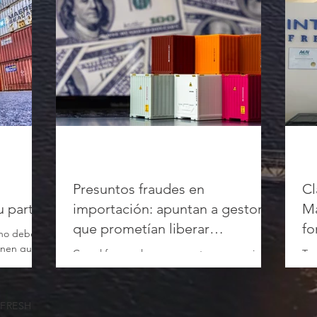
Presuntos fraudes en
Cl
u parte
importación: apuntan a gestores
Ma
que prometían liberar
fo
 no debe
operaciones
ienen que
Con el foco en lograr mayor transparencia, el
Te 
enfoque...
gobierno lanzó una batería de medidas que
Dié
cambiarán el sistema SIRA. Las mismas
Int
buscan...
cue
TFRESH