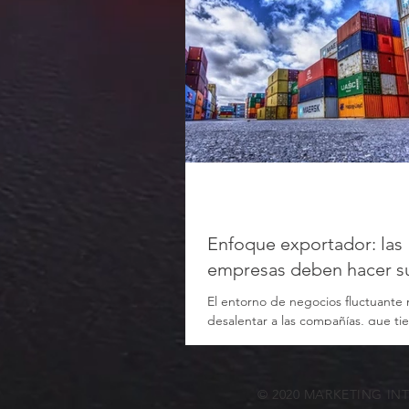
Enfoque exportador: las
empresas deben hacer s
El entorno de negocios fluctuante
desalentar a las compañías, que t
“hacer los deberes” y sostener el 
© 2020 MARKETING IN