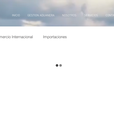
INICIO
GESTION ADUANERA
NOSOTROS
SERVICIOS
CONT
ercio Internacional
Importaciones
covid, puertos china,
covid
puertos china
transporte marítimo
tarifas
afip
granos
rto
billetes
aduana, inteligencia artificial,
logistica