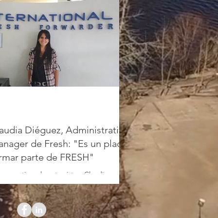
audia Diéguez, Administrative
nager de Fresh: "Es un placer
rmar parte de FRESH"
compartimos la entrevista a Claudia
guez, Administrative Manager de
ernational Fresh Forwarder donde nos
nta los detalles de...