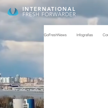
INTERNATIONAL
FRESH FORWARDER
GoFreshNews
Infografias
Com
despachante aduana
trabajo
Exportaciones
Entrevistas
feriados china
dolar
pue