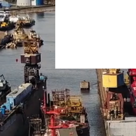
reservas
superavit