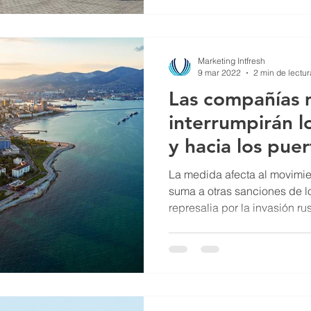
Marketing Intfresh
9 mar 2022
2 min de lectur
Las compañías 
interrumpirán l
y hacia los pue
La medida afecta al movimie
suma a otras sanciones de l
represalia por la invasión rus