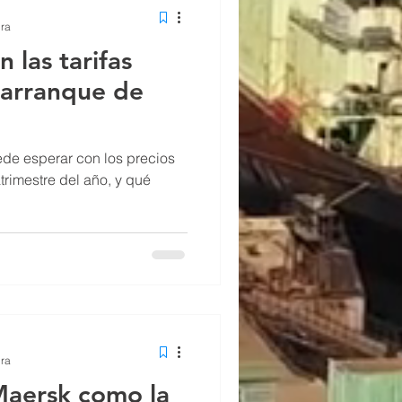
ura
 las tarifas
 arranque de
ede esperar con los precios
atrimestre del año, y qué
ura
aersk como la