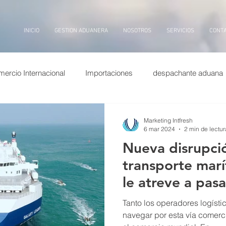
INICIO
GESTION ADUANERA
NOSOTROS
SERVICIOS
CONT
ercio Internacional
Importaciones
despachante aduana
puertos china
Exportaciones
Entrevistas
transp
Marketing Intfresh
6 mar 2024
2 min de lectur
Nueva disrupci
ina
dolar
puerto
billetes
aduana, inteligencia arti
transporte marí
le atreve a pas
Rojo
Tanto los operadores logísti
navegar por esta vía comerci