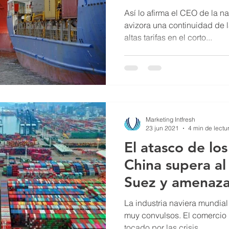
Así lo afirma el CEO de la n
avizora una continuidad de l
altas tarifas en el corto...
Marketing Intfresh
23 jun 2021
4 min de lectu
El atasco de lo
China supera al
Suez y amenaza
internacional
La industria naviera mundia
muy convulsos. El comercio 
tocado por las crisis...