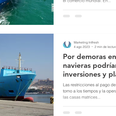
el comercio mundial. En...
Marketing Intfresh
4 ago 2023
2 min de lectur
Por demoras en 
navieras podrían replant
inversiones y p
Argentina
Las restricciones al pago de f
torno a los tiempos y la oper
las casas matrices...