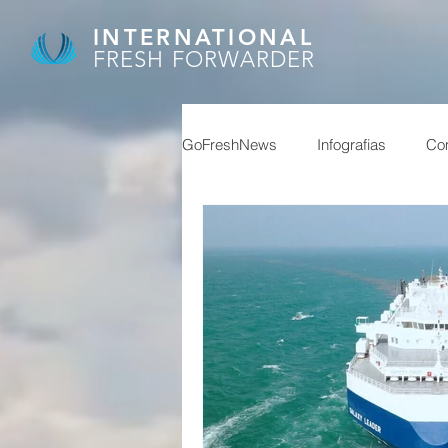
INTERNATIONAL
FRESH FORWARDER
GoFreshNews
Infografias
Com
covid, puertos china,
covid
afip
granos
feriados ch
reservas
superavit