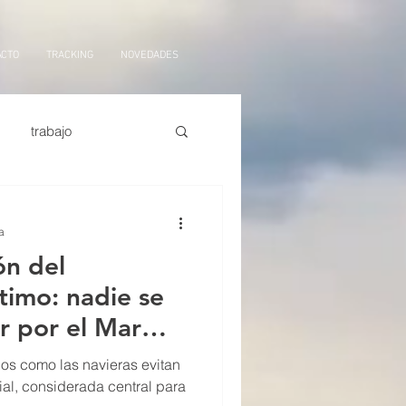
ACTO
TRACKING
NOVEDADES
trabajo
orte marítimo
tarifas
a
ón del
ficial,
logistica
timo: nadie se
ar por el Mar
cos como las navieras evitan
al, considerada central para