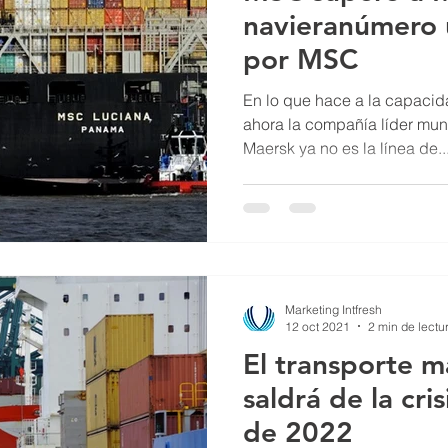
navieranúmero
por MSC
En lo que hace a la capaci
ahora la compañía líder mu
Maersk ya no es la línea de..
Marketing Intfresh
12 oct 2021
2 min de lectu
El transporte m
saldrá de la cri
de 2022