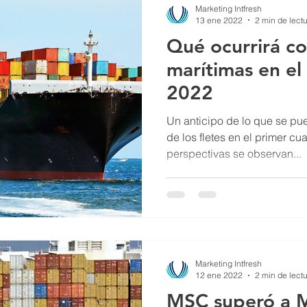
Marketing Intfresh
13 ene 2022
2 min de lect
Qué ocurrirá con
marítimas en el
2022
Un anticipo de lo que se pu
de los fletes en el primer cu
perspectivas se observan...
Marketing Intfresh
12 ene 2022
2 min de lect
MSC superó a M