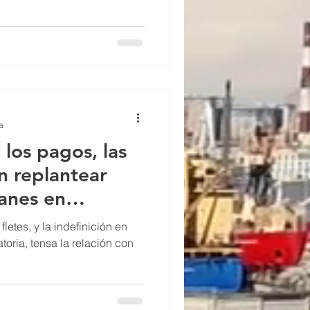
a
los pagos, las
ear
lanes en
letes, y la indefinición en
atoria, tensa la relación con