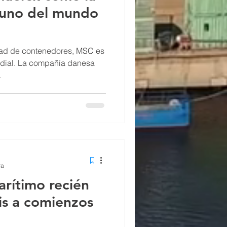
 uno del mundo
dad de contenedores, MSC es
ndial. La compañía danesa
.
ra
arítimo recién
sis a comienzos