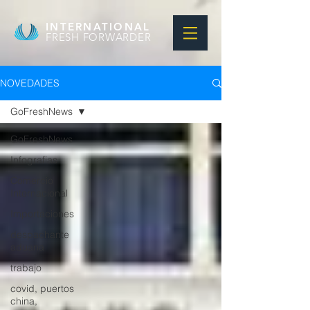
INTERNATIONAL
FRESH FORWARDER
NOVEDADES
GoFreshNews
GoFreshNews
Infografias
Comercio
Internacional
Importaciones
despachante
aduana
trabajo
covid, puertos
china,