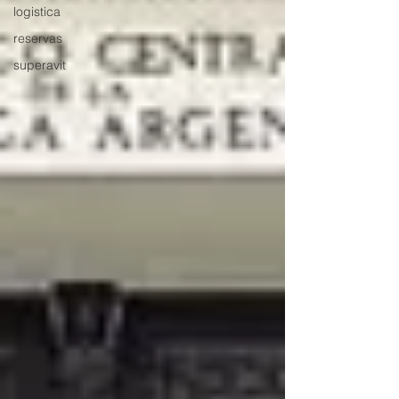
logistica
reservas
superavit