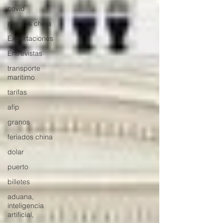
covid
puertos china
Exportaciones
Entrevistas
transporte
marítimo
tarifas
afip
granos
feriados china
dolar
puerto
billetes
aduana,
inteligencia
artificial,