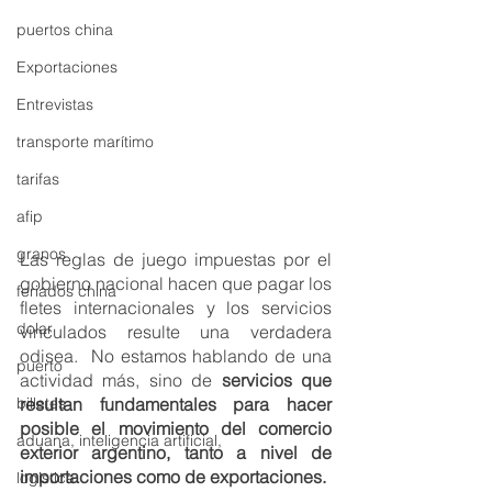
puertos china
Exportaciones
Entrevistas
transporte marítimo
tarifas
afip
granos
Las reglas de juego impuestas por el 
gobierno nacional hacen que pagar los 
feriados china
fletes internacionales y los servicios 
dolar
vinculados resulte una verdadera 
odisea.  No estamos hablando de una 
puerto
actividad más, sino de
 servicios que 
billetes
resultan fundamentales para hacer 
posible el movimiento del comercio 
aduana, inteligencia artificial,
exterior argentino, tanto a nivel de 
importaciones como de exportaciones. 
logistica