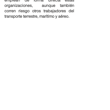
emplean de forma directa estas 
organizaciones,  aunque también 
corren riesgo otros trabajadores del 
transporte terrestre, marítimo y aéreo. 
En este contexto la AAACI (Asociación 
Argentina de Agentes de Carga 
Internacional) sugirió que el impacto 
de cubrirse frente a la incertidumbre 
reinante al fin de cuentas resulta mayor 
que el que se obtendría al liberar el 
tipo de cambio para el mercado de 
fletes y servicios relacionados, con el 
agregado de que al liberar el mercado 
se conseguiría mayor inversión para 
garantizar las operaciones.
comercio internacional
Comercio Internacional