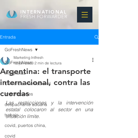
INTERNATIONAL
FRESH FORWARDER
Entrada
GoFreshNews
Marketing Intfresh
GoFreshNews
12 jun 2023
2 min de lectura
Argentina: el transporte
Infografias
internacional, contra las
Comercio Internacional
cuerdas
Importaciones
Las restricciones y la intervención 
despachante aduana
estatal colocaron al sector en una 
trabajo
situación límite.
covid, puertos china,
covid