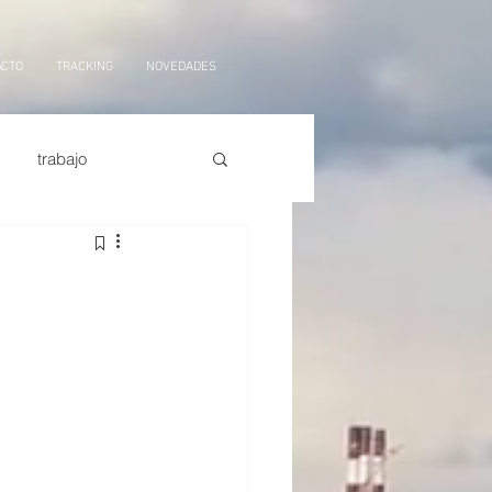
ACTO
TRACKING
NOVEDADES
trabajo
orte marítimo
tarifas
ficial,
logistica