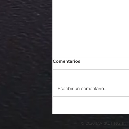
Comentarios
Escribir un comentario...
Enfoque exportador: las
empresas deben hacer su
parte
© 2020 MARKETING IN