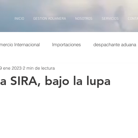
INICIO
GESTION ADUANERA
NOSOTROS
SERVICIOS
CONT
ercio Internacional
Importaciones
despachante aduana
9 ene 2023
2 min de lectura
puertos china
Exportaciones
Entrevistas
transp
a SIRA, bajo la lupa
ina
dolar
puerto
billetes
aduana, inteligencia arti