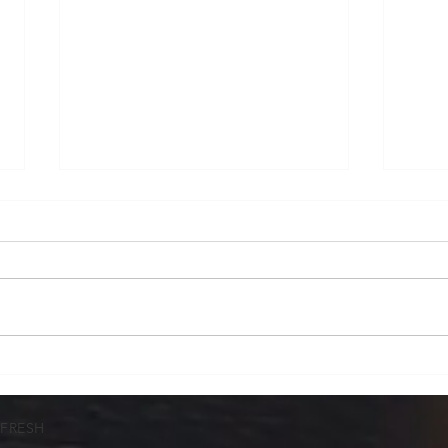
Presuntos fraudes en
La p
importación: apuntan a
econ
gestores que prometían
glob
TFRESH
liberar operaciones