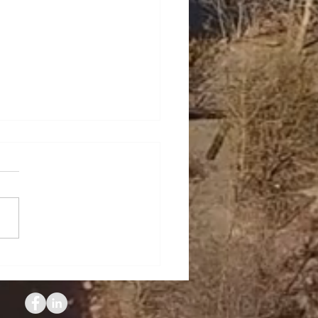
érdida de peso de la
omía argentina a nivel
al