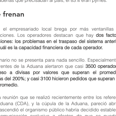
aderías que precisaban al país, el 83% eran pymes. 
 frenan
n el empresariado local brega por más ventanillas
aciones. Los operadores destacan que hay 
dos fact
ciones: los problemas en el traspaso del sistema anterio
uál es la capacidad financiera de cada operador. 
nario no se presenta para nada sencillo. Especialmente
rentes de la Aduana alertaron que casi 
3500 operador
ceso a divisas por valores que superan el promed
s del 200%; y casi 3100 hicieron pedidos que superan e
promedio.
reunión que se realizó recientemente entre los referen
uana (CDA), y la cúpula de la Aduana, pareció abri
ascendió el organismo público habría decidido establec
municación exclusiva a efectos de que se puedan