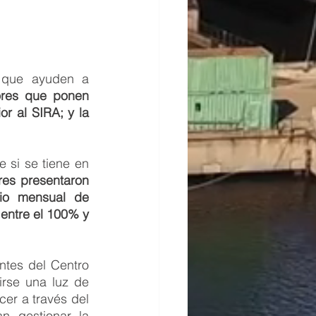
 que ayuden a 
ores que ponen 
r al SIRA; y la 
 si se tiene en 
es presentaron 
io mensual de 
ntre el 100% y 
tes del Centro 
rse una luz de 
er a través del 
 gestionar la 