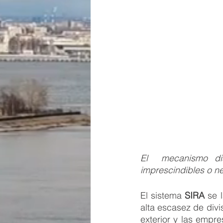
El  mecanismo dis
imprescindibles o ne
El sistema 
SIRA 
se 
alta escasez de divi
exterior y las empr