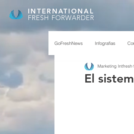
INTERNATIONAL
FRESH FORWARDER
GoFreshNews
Infografias
Com
Marketing Intfresh
covid, puertos china,
covid
El sistem
afip
granos
feriados ch
reservas
superavit