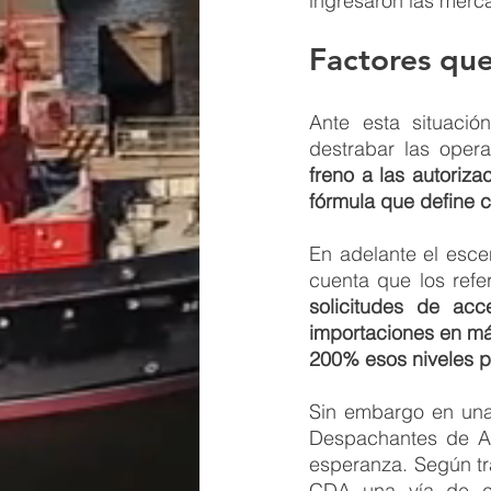
ingresaron las merc
Factores que
Ante esta situació
destrabar las oper
freno a las autoriza
fórmula que define c
En adelante el esce
cuenta que los refe
solicitudes de ac
importaciones en má
200% esos niveles 
Sin embargo en una 
Despachantes de Ad
esperanza. Según tr
CDA una vía de co