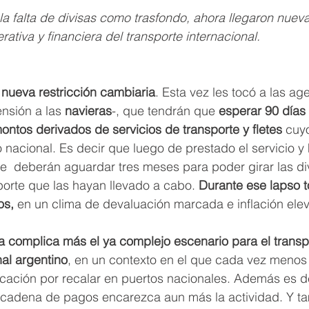
a falta de divisas como trasfondo, ahora llegaron nueva
rativa y financiera del transporte internacional. 
nueva restricción cambiaria
. Esta vez les tocó a las ag
ensión a las 
navieras
-, que tendrán que
 esperar 90 días
 montos derivados de servicios de transporte y fletes
 cuy
rio nacional. Es decir que luego de prestado el servicio y
  deberán aguardar tres meses para poder girar las div
orte que las hayan llevado a cabo. 
Durante ese lapso t
os,
 en un clima de devaluación marcada e inflación ele
 complica más el ya complejo escenario para el transpo
al argentino
, en un contexto en el que cada vez menos 
ación por recalar en puertos nacionales. Además es d
la cadena de pagos encarezca aun más la actividad. Y t