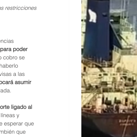
s restricciones 
encias 
 para poder 
o cobro se 
 haberlo 
isas a las 
ocará asumir 
vada. 
rte ligado al 
líneas y 
e esperar que 
ambién que 