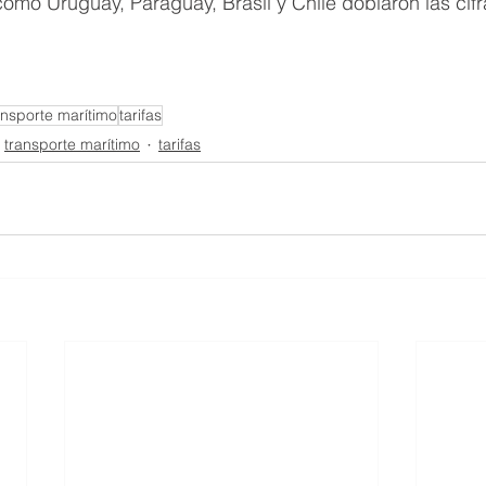
como Uruguay, Paraguay, Brasil y Chile doblaron las cifr
ansporte marítimo
tarifas
transporte marítimo
tarifas