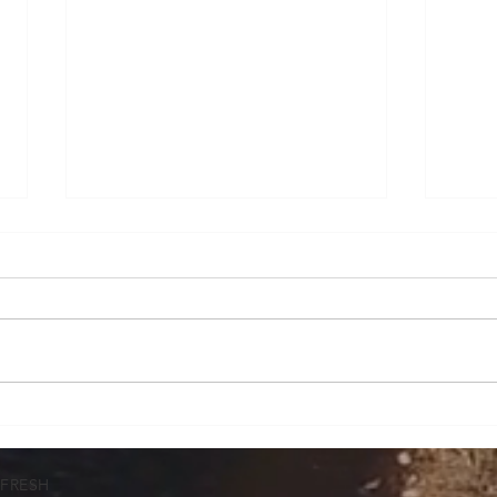
El sistema SIRA, bajo la lupa
La p
econ
glob
TFRESH