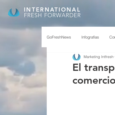
INTERNATIONAL
FRESH FORWARDER
GoFreshNews
Infografias
Com
Marketing Intfresh
covid, puertos china,
covid
El transp
comercio
afip
granos
feriados ch
reservas
superavit