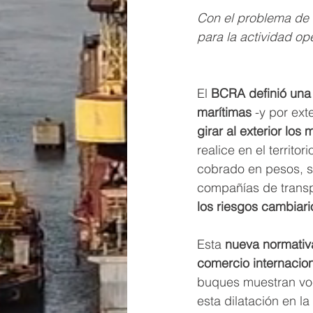
Con el problema de l
para la actividad ope
El 
BCRA definió una 
marítimas 
-y por ext
girar al exterior los
realice en el territo
cobrado en pesos, se
compañías de transp
los riesgos cambiari
Esta 
nueva normativa
comercio internacion
buques muestran voc
esta dilatación en 