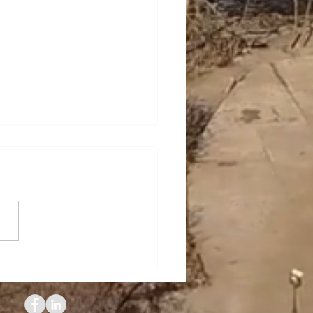
érdida de peso de la
omía argentina a nivel
al