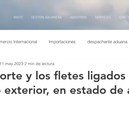
INICIO
GESTION ADUANERA
NOSOTROS
SERVICIOS
CONT
ercio Internacional
Importaciones
despachante aduana
11 may 2023
2 min de lectura
puertos china
Exportaciones
Entrevistas
transp
orte y los fletes ligados 
 exterior, en estado de 
ina
dolar
puerto
billetes
aduana, inteligencia arti