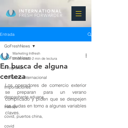
INTERNATIONAL
FRESH FORWARDER
Entrada
GoFreshNews
Marketing Intfresh
GoFreshNews
21 dic 2023
2 min de lectura
En busca de alguna
Infografias
certeza
Comercio Internacional
Los operadores de comercio exterior 
Importaciones
se preparan para un verano 
despachante aduana
complicado y piden que se despejen 
las dudas en torno a algunas variables 
trabajo
claves. 
covid, puertos china,
covid