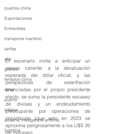
puertos china
Exportaciones
Entrevistas
transporte marítimo
tarifas
afip
El escenario invita a anticipar un 
verano caliente: a la devaluación 
granos
esperada del dólar oficial, y las 
feriados china
perspectivas de estanflación 
anunciadas por el propio presidente 
dolar
electo, se suma la persistente escasez 
puerto
de divisas y un endeudamiento 
billetes
preocupante por operaciones de 
importación (que solo en 2023 se 
aduana, inteligencia artificial,
aproxima peligrosamente a los U$S 20 
logistica
mil millones). 