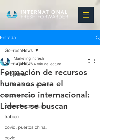
INTERNATIONAL
FRESH FORWARDER
Entrada
GoFreshNews
Marketing Intfresh
GoFreshNews
14 jul 2021
4 min de lectura
Formación de recursos
Infografias
humanos para el
Comercio Internacional
comercio internacional:
Importaciones
Líderes se buscan
despachante aduana
trabajo
covid, puertos china,
covid