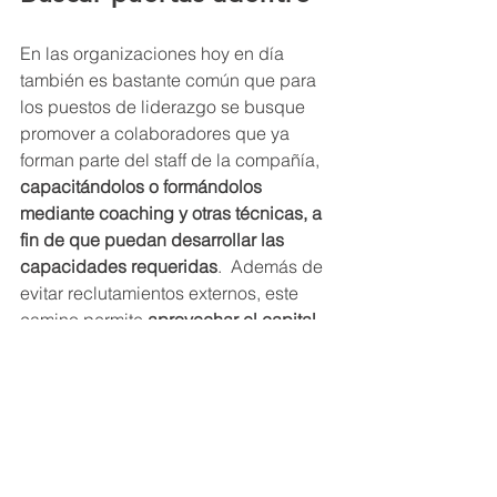
En las organizaciones hoy en día 
también es bastante común que para 
los puestos de liderazgo se busque 
promover a colaboradores que ya 
forman parte del staff de la compañía, 
capacitándolos o formándolos 
mediante coaching y otras técnicas, a 
fin de que puedan desarrollar las 
capacidades requeridas
.  Además de 
evitar reclutamientos externos, este 
camino permite
 aprovechar el capital 
humano disponible y ofrece un 
mensaje claro para todo el personal
, 
con respecto a la posibilidad de 
crecer dentro de la organización.
En lo que refiere a las 
formas de 