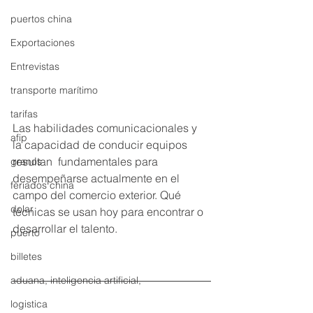
puertos china
Exportaciones
Entrevistas
transporte marítimo
tarifas
Las habilidades comunicacionales y 
afip
la capacidad de conducir equipos 
resultan  fundamentales para 
granos
desempeñarse actualmente en el 
feriados china
campo del comercio exterior. Qué 
dolar
técnicas se usan hoy para encontrar o 
desarrollar el talento. 
puerto
billetes
aduana, inteligencia artificial,
logistica