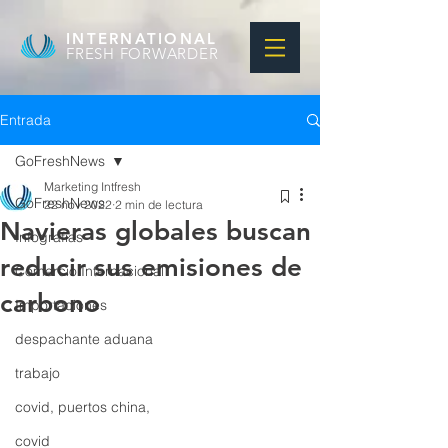
INTERNATIONAL
FRESH FORWARDER
Entrada
GoFreshNews
Marketing Intfresh
GoFreshNews
22 nov 2022
2 min de lectura
Navieras globales buscan
Infografias
reducir sus emisiones de
Comercio Internacional
carbono
Importaciones
despachante aduana
trabajo
covid, puertos china,
covid