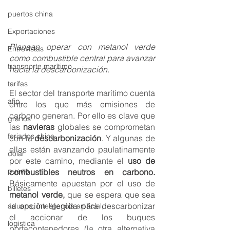
puertos china
Exportaciones
Planean operar con metanol verde 
Entrevistas
como combustible central para avanzar 
transporte marítimo
hacia la descarbonización. 
tarifas
El sector del transporte marítimo cuenta 
afip
entre los que más emisiones de 
carbono generan. Por ello es clave que 
granos
las 
navieras 
globales se comprometan 
feriados china
con la 
descarbonización
. Y algunas de 
ellas están avanzando paulatinamente 
dolar
por este camino, mediante el 
uso de 
puerto
combustibles neutros en carbono. 
Básicamente apuestan por el uso de 
billetes
metanol verde,
 que se espera que sea 
la opción elegida para descarbonizar 
aduana, inteligencia artificial,
el accionar de los buques 
logistica
portacontenedores (la otra alternativa 