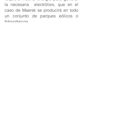
la necesaria  electrólisis, que en el 
caso de Maersk se producirá en todo 
un conjunto de parques eólicos o 
fotovoltaicos. 
comercio internacional
transporte marítimo
maersk
Comercio Internacional
transporte marítimo
Ver todo
Entradas recientes