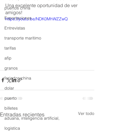
Una excelente oportunidad de ver 
puertos china
amigos!
Exportaciones
https://youtu.be/NDK0MhWZZwQ
Entrevistas
transporte marítimo
tarifas
afip
granos
feriados china
dolar
puerto
billetes
Ver todo
Entradas recientes
aduana, inteligencia artificial,
logistica