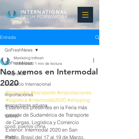
INTERNATIONAL
FRESH FORWARDER
Entrada
GoFreshNews
Marketing Intfresh
GoFreshNews
13 feb 2020
1 min de lectura
Nos vemos en Intermodal
Infografias
2020
Comercio Internacional
#forwarder
#transporte
#importaciones
Importaciones
#logistica
#intermodal2020
#shipping
despachante aduana
Estaremos presentes en la Feria más 
grande de Sudamérica de Transporte 
trabajo
de Cargas, Logística y Comercio 
covid, puertos china,
Exterior: Intermodal 2020 en San 
covid
Pablo, Brasil del 17 al 19 de Marzo.