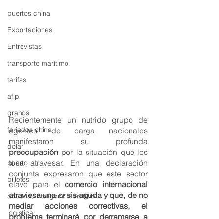
puertos china
Exportaciones
Entrevistas
transporte marítimo
tarifas
afip
granos
Recientemente un nutrido grupo de 
feriados china
agentes de carga nacionales  
manifestaron su profunda 
dolar
preocupación 
por la situación que les 
toca atravesar. En una declaración 
puerto
conjunta expresaron que este sector 
billetes
clave para el 
comercio internacional 
atraviesa una crisis aguda y que, de no 
aduana, inteligencia artificial,
mediar acciones correctivas, el 
logistica
problema terminará por derramarse a 