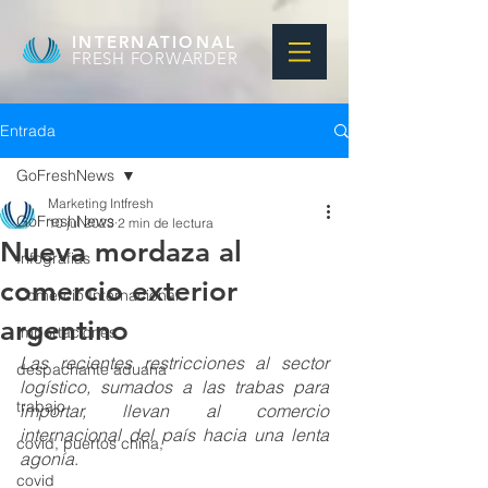
INTERNATIONAL
FRESH FORWARDER
Entrada
GoFreshNews
Marketing Intfresh
GoFreshNews
10 jul 2023
2 min de lectura
Nueva mordaza al
Infografias
comercio exterior
Comercio Internacional
argentino
Importaciones
Las recientes restricciones al sector 
despachante aduana
logístico, sumados a las trabas para 
trabajo
importar, llevan al comercio 
internacional del país hacia una lenta 
covid, puertos china,
agonía
.
covid