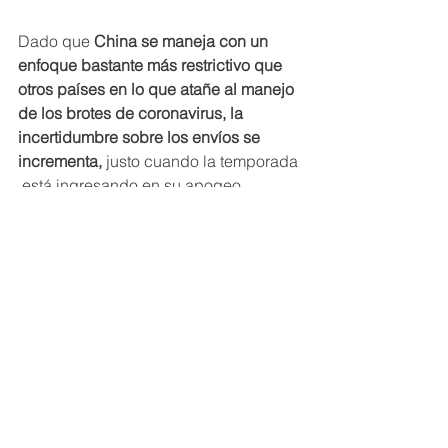
Dado que 
China se maneja con un 
enfoque bastante más restrictivo que 
otros países en lo que atañe al manejo 
de los brotes de coronavirus, la 
incertidumbre sobre los envíos se 
incrementa, 
justo cuando la temporada 
 está ingresando en su apogeo. 
China no es la única nación que se 
maneja con estas pautas agresivas a 
la hora de contener los brotes: también 
lo hicieron otros países como Vietnam, 
Malasia y Tailandia. 
Esto obligó en su 
momento a disminuir o cancelar la 
producción en múltiples fábricas del 
sudeste asiático. 
comercio internacional
covid
puertos china