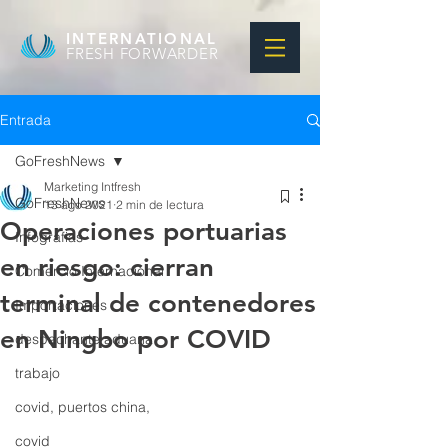
INTERNATIONAL
FRESH FORWARDER
Entrada
GoFreshNews
Marketing Intfresh
GoFreshNews
13 ago 2021
2 min de lectura
Operaciones portuarias
Infografias
en riesgo: cierran
Comercio Internacional
terminal de contenedores
Importaciones
en Ningbo por COVID
despachante aduana
trabajo
covid, puertos china,
covid