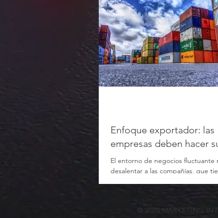
Enfoque exportador: las
empresas deben hacer s
El entorno de negocios fluctuante
desalentar a las compañías, que t
“hacer los deberes” y sostener el 
© 2020 MARKETING IN