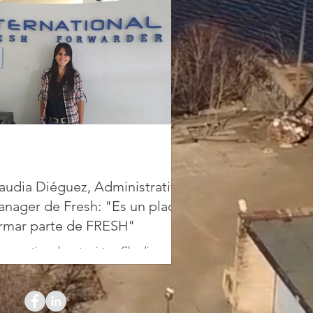
audia Diéguez, Administrative
nager de Fresh: "Es un placer
rmar parte de FRESH"
compartimos la entrevista a Claudia
guez, Administrative Manager de
ernational Fresh Forwarder donde nos
nta los detalles de...