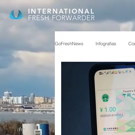
INTERNATIONAL
FRESH FORWARDER
GoFreshNews
Infografias
Com
covid, puertos china,
covid
afip
granos
feriados ch
reservas
superavit