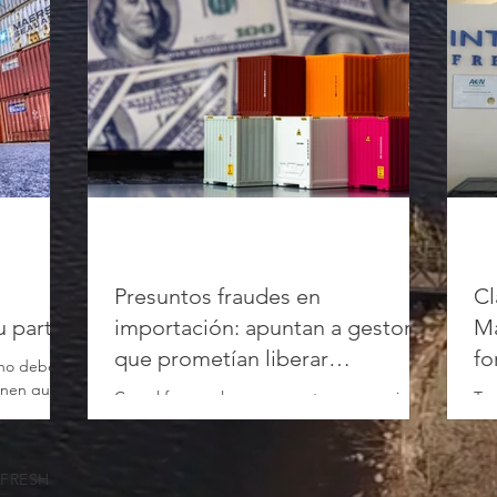
Presuntos fraudes en
Cl
u parte
importación: apuntan a gestores
Ma
que prometían liberar
fo
 no debe
operaciones
ienen que
Con el foco en lograr mayor transparencia, el
Te 
enfoque...
gobierno lanzó una batería de medidas que
Dié
cambiarán el sistema SIRA. Las mismas
Int
buscan...
cue
TFRESH