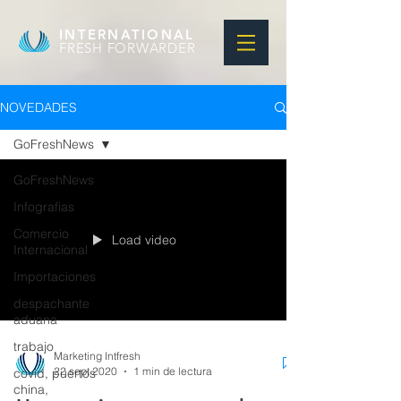
INTERNATIONAL
FRESH FORWARDER
NOVEDADES
GoFreshNews
GoFreshNews
Infografias
Comercio
Load video
Internacional
Importaciones
despachante
aduana
trabajo
Marketing Intfresh
22 sept 2020
1 min de lectura
covid, puertos
china,