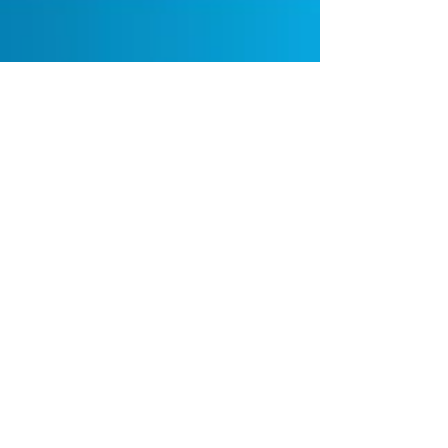
Marketing Intfresh
17 jul 2020
1 min de lectura
Nuevas naves logísticas
naves logisticas