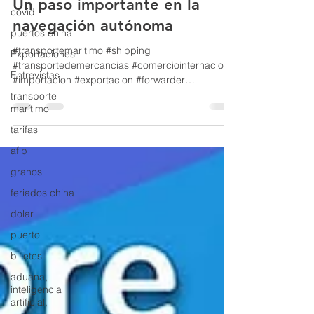
Un paso importante en la
covid
navegación autónoma
puertos china
#transportemaritimo #shipping
Exportaciones
#transportedemercancias #comerciointernacional
Entrevistas
#importacion #exportacion #forwarder
#supplychain Sin dudas...
transporte
marítimo
tarifas
afip
granos
feriados china
dolar
puerto
billetes
aduana,
inteligencia
artificial,