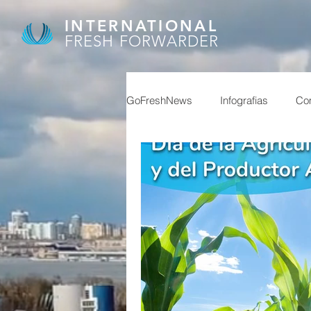
INTERNATIONAL
FRESH FORWARDER
GoFreshNews
Infografias
Com
covid, puertos china,
covid
afip
granos
feriados ch
reservas
superavit