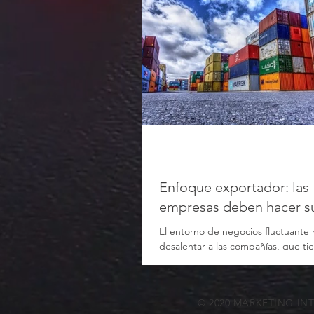
Enfoque exportador: las
empresas deben hacer s
El entorno de negocios fluctuante
desalentar a las compañías, que t
“hacer los deberes” y sostener el 
© 2020 MARKETING IN