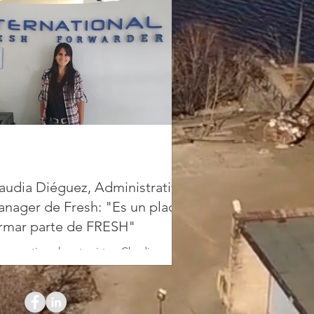
audia Diéguez, Administrative
nager de Fresh: "Es un placer
rmar parte de FRESH"
compartimos la entrevista a Claudia
guez, Administrative Manager de
ernational Fresh Forwarder donde nos
nta los detalles de...