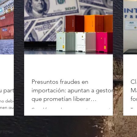
Presuntos fraudes en
Cl
u parte
importación: apuntan a gestores
Ma
que prometían liberar
fo
 no debe
operaciones
ienen que
Con el foco en lograr mayor transparencia, el
Te 
enfoque...
gobierno lanzó una batería de medidas que
Dié
cambiarán el sistema SIRA. Las mismas
Int
buscan...
cue
TFRESH