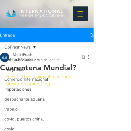
INTERNATIONAL
FRESH FORWARDER
Entrada
GoFreshNews
Mkt IntFresh
GoFreshNews
10 mar 2020
2 min de lectura
Cuarentena Mundial?
Infografias
#covid19
#logistica
#transporte
Comercio Internacional
#forwarder
#shipping
Importaciones
despachante aduana
trabajo
covid, puertos china,
covid