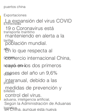
puertos china
Exportaciones
La expansión del virus COVID 
Entrevistas
19 o Coronavirus está 
transporte marítimo
manteniendo en alerta a la 
tarifas
población mundial.
afip
En lo que respecta al 
comercio internacional China, 
granos
cayó en los dos primeros 
feriados china
meses del año un 9,6% 
dolar
interanual, debido a las 
puerto
medidas de prevención y 
billetes
control del virus.
aduana, inteligencia artificial,
Según la Administración de Aduanas 
logistica
en China, aunque esta nueva 