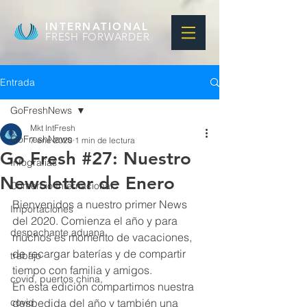
INTERNATIONAL
FRESH FORWARDER
Entrada
GoFreshNews
Mkt IntFresh
GoFreshNews
7 ene 2020
1 min de lectura
Go Fresh #27: Nuestro
Infografias
Newsletter de Enero
Comercio Internacional
Bienvenidos a nuestro primer News 
Importaciones
del 2020. Comienza el año y para 
despachante aduana
muchos es momento de vacaciones, 
de recargar baterías y de compartir 
trabajo
tiempo con familia y amigos.
covid, puertos china,
En esta edición compartimos nuestra 
covid
despedida del año y también una 