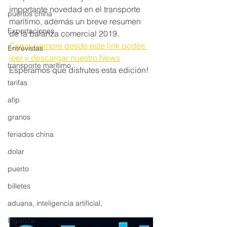
importante novedad en el transporte 
puertos china
marítimo, además un breve resumen 
Exportaciones
de la balanza comercial 2019. 
Como siempre desde este link podés 
Entrevistas
leer y descargar nuestro News
transporte marítimo
Esperamos que disfrutes esta edición!
tarifas
afip
granos
feriados china
dolar
puerto
billetes
aduana, inteligencia artificial,
logistica