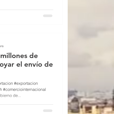
ura
 millones de
oyar el envío de
rtacion #exportacion
h #comerciointernacional
bierno de...