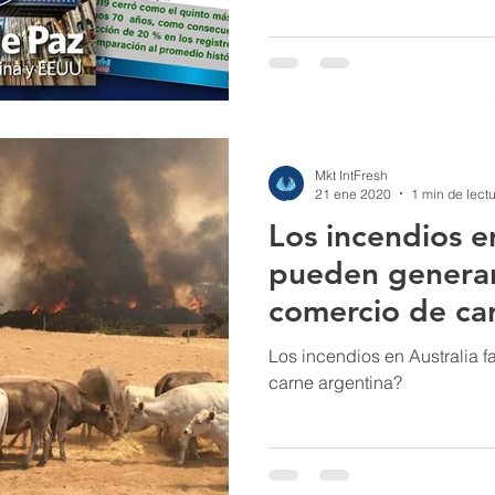
Mkt IntFresh
21 ene 2020
1 min de lect
Los incendios e
pueden generar
comercio de ca
Los incendios en Australia f
carne argentina?