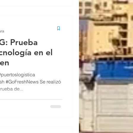
ura
5G: Prueba
cnología en el
men
#puertoslogistica
esh #GoFreshNews Se realizó
rueba de...