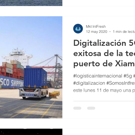
Mkt IntFresh
12 may 2020
1 min de lect
Digitalización 
exitosa de la te
puerto de Xia
#logisticainternacional #5g 
#digitalizacion #SomosIntfr
este lunes 11 de mayo una p