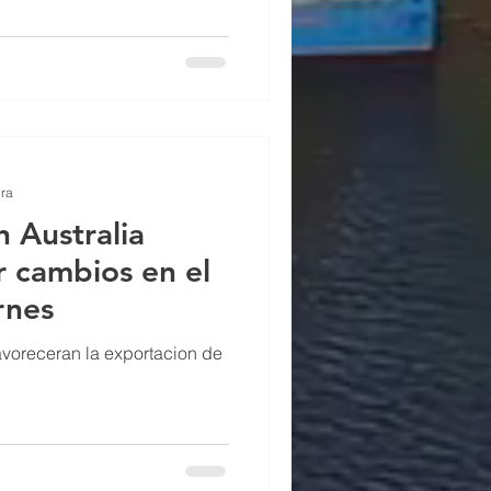
ura
n Australia
 cambios en el
rnes
avoreceran la exportacion de