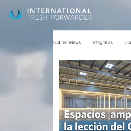
INTERNATIONAL
FRESH FORWARDER
GoFreshNews
Infografias
Com
covid, puertos china,
covid
afip
granos
feriados ch
reservas
superavit