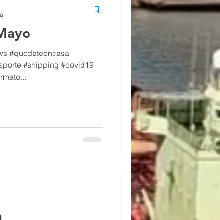
ra
 Mayo
ews #quedateencasa
ansporte #shipping #covid19
mato...
a
h