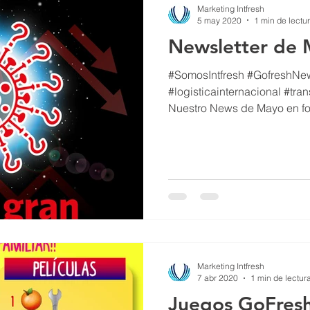
Marketing Intfresh
5 may 2020
1 min de lectu
Newsletter de
#SomosIntfresh #GofreshN
#logisticainternacional #tr
Nuestro News de Mayo en for
Marketing Intfresh
7 abr 2020
1 min de lectur
Juegos GoFres