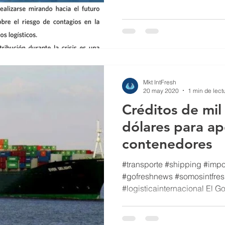
Mkt IntFresh
20 may 2020
1 min de lect
Créditos de mil
dólares para ap
contenedores
#transporte #shipping #impo
#gofreshnews #somosintfres
#logisticainternacional El Go