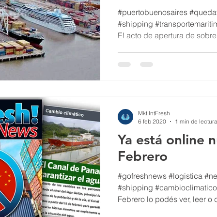
#puertobuenosaires #queda
#shipping #transportemarit
El acto de apertura de sobres
Mkt IntFresh
6 feb 2020
1 min de lectur
Ya está online 
Febrero
#gofreshnews #logistica #ne
#shipping #cambioclimatico
Febrero lo podés ver, leer o 