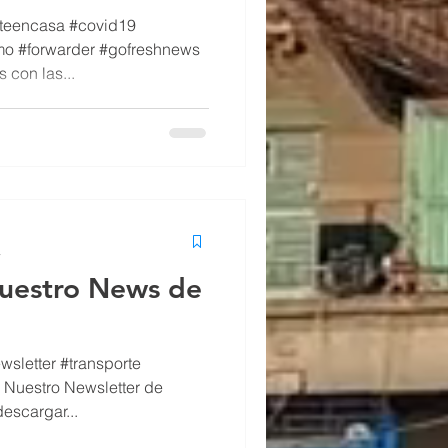
teencasa #covid19
imo #forwarder #gofreshnews
 con las...
a
nuestro News de
wsletter #transporte
 Nuestro Newsletter de
descargar...