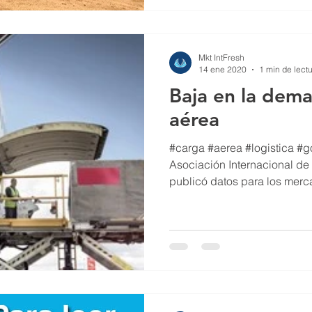
Mkt IntFresh
14 ene 2020
1 min de lect
Baja en la dem
aérea
#carga #aerea #logistica #g
Asociación Internacional de 
publicó datos para los merc