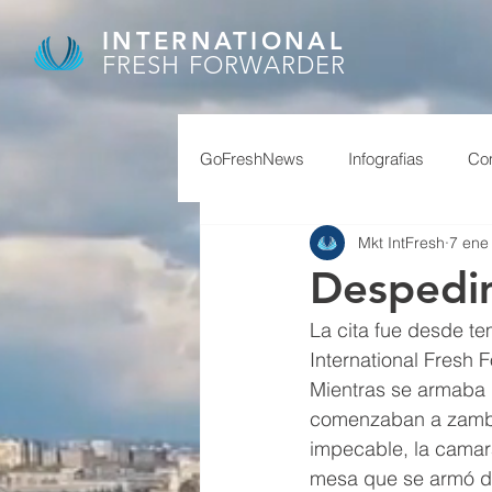
INTERNATIONAL
FRESH FORWARDER
GoFreshNews
Infografias
Com
Mkt IntFresh
7 ene
covid, puertos china,
covid
Despedi
La cita fue desde te
afip
granos
feriados ch
International Fresh 
Mientras se armaba l
comenzaban a zambul
reservas
superavit
impecable, la camara
mesa que se armó den