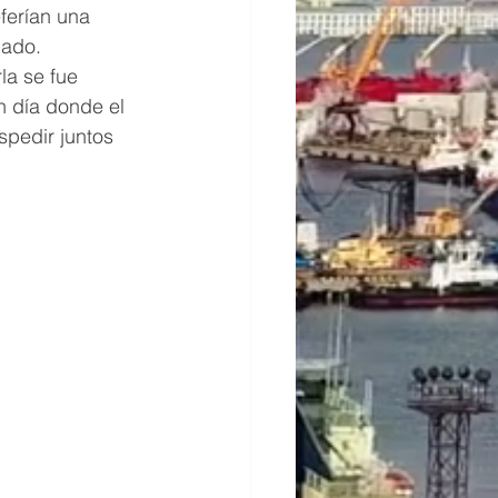
eferían una 
nado. 
la se fue 
 día donde el 
spedir juntos 