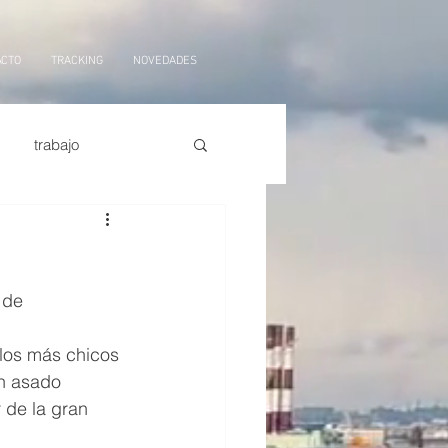
ACTO
TRACKING
NOVEDADES
trabajo
orte marítimo
tarifas
 de 
ficial,
logistica
 los más chicos 
n asado 
 de la gran 