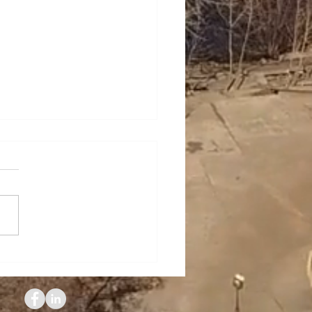
dia Diéguez,
nistrative Manager de
h: "Es un placer formar
e de FRESH"