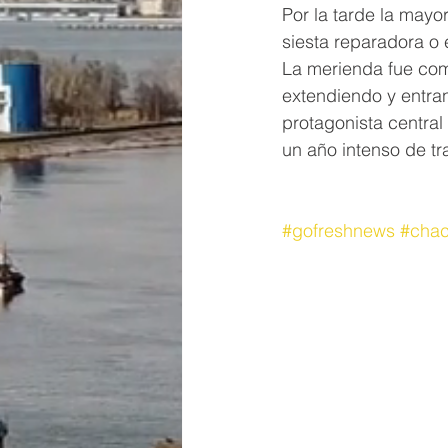
Por la tarde la mayor
siesta reparadora o 
La merienda fue comp
extendiendo y entra
protagonista central
un año intenso de tr
#gofreshnews
#chac