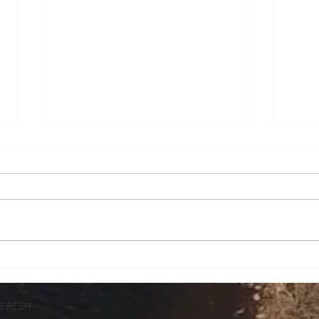
Presuntos fraudes en
Clau
importación: apuntan a
Admi
gestores que prometían
Fres
TFRESH
liberar operaciones
part