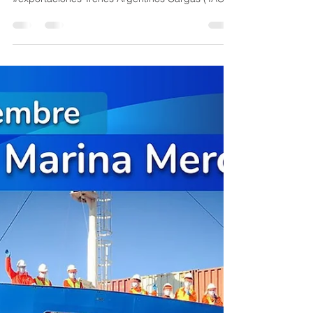
vagones y contenedores
cerealeros
#transporteferroviario #trenesargentinos
#logistica #transportedemercancias
#exportaciones Trenes Argentinos Cargas (TAC)
recibió los...