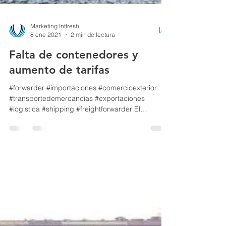
Marketing Intfresh
8 ene 2021
2 min de lectura
Falta de contenedores y
aumento de tarifas
#forwarder #importaciones #comercioexterior
#transportedemercancias #exportaciones
#logistica #shipping #freightforwarder El
repunte...