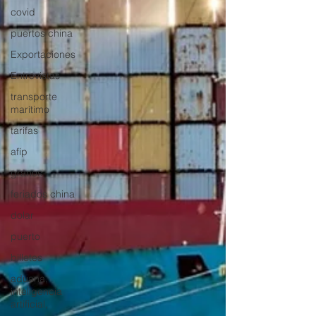
covid
puertos china
Exportaciones
Entrevistas
transporte
marítimo
tarifas
afip
granos
feriados china
dolar
puerto
billetes
aduana,
inteligencia
artificial,