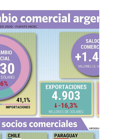
Marketing Intfresh
22 sept 2020
1 min de lectura
Un paso importante en la
navegación autónoma
#transportemaritimo #shipping
#transportedemercancias #comerciointernacional
#importacion #exportacion #forwarder
#supplychain Sin dudas...