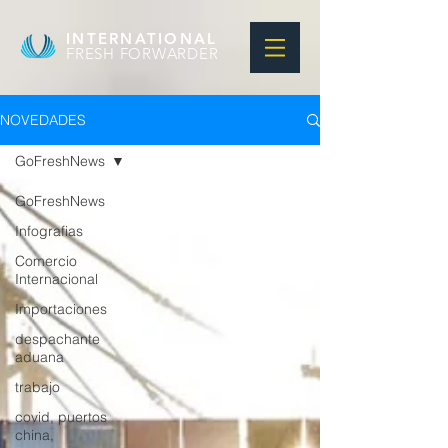
INTERNATIONAL
FRESH FORWARDER
NOVEDADES
GoFreshNews
GoFreshNews
Infografias
Comercio
Internacional
Importaciones
despachante
aduana
trabajo
covid, puertos
china,