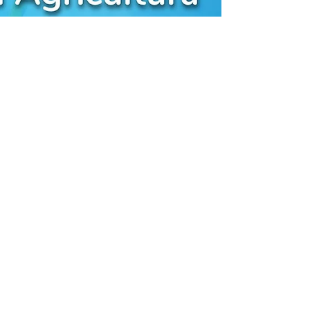
#importaciones #exportaciones
#comercioexterior #forwarder
#transportedemercancias #logisticainternacional
Infografía MKT IntFresh en...