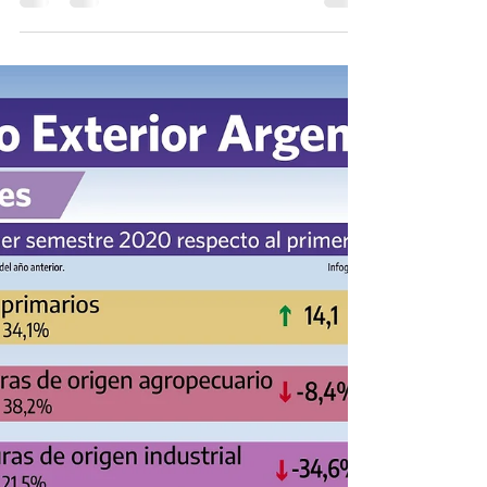
24 nov 2020
1 min de lectura
2020: repunte en el tercer
trimestre
#comerciointernacional #OMC #COVID19
#exportaciones #importaciones #logistica
#transportedemercancias Según los indicadores
de la...